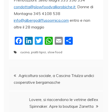
condotta@slowfoodvalliorobiche.it
; Donne di
Montagna 345 4108 538
info@albergodiffusoornica.com
entro e non
oltre il 28 maggio
F
Li
T
W
E
C
a
n
w
h
m
o
cucina
,
piatti tipici
,
slow food
c
k
itt
at
ai
n
e
e
er
s
l
di
Navigazione
b
dI
A
vi
Agricoltura sociale, a Cascina Triulza undici
o
n
p
di
cooperative bergamasche
articoli
o
p
k
Lovere, si riaccendono le vetrine dell’ex
Spinnaker. Apre la boutique Zanetta