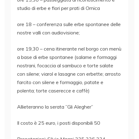
studio di erbe e fiori per prati di Ornica
ore 18 – conferenza sulle erbe spontanee delle
nostre valli con audiovisione;
ore 19,30 – cena itinerante nel borgo con menù
a base di erbe spontanee (salame e formaggi
nostrani, focaccia al sambuco e torte salate
con silene; viarol e lasagne con erbette; arrosto
farcito con silene e formaggio, patate e
polenta; torte caserecce e caffè)
Allieteranno la serata ”Gli Alegher”
Il costo è 25 euro, i posti disponibili 50
Prenotazioni: Silvio Magni 335 336 334