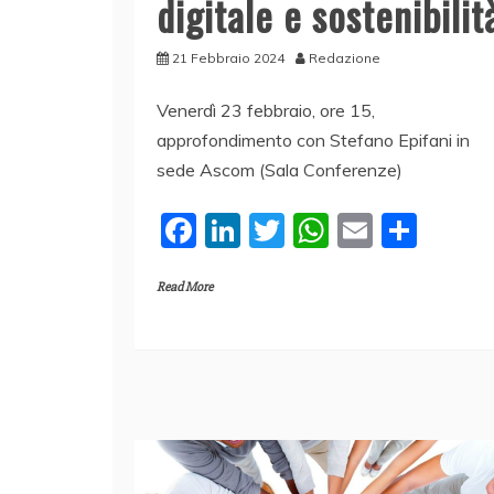
digitale e sostenibilit
21 Febbraio 2024
Redazione
Venerdì 23 febbraio, ore 15,
approfondimento con Stefano Epifani in
sede Ascom (Sala Conferenze)
F
Li
T
W
E
C
a
n
w
h
m
o
Read More
c
k
itt
at
ai
n
e
e
er
s
l
di
b
dI
A
vi
o
n
p
di
o
p
k