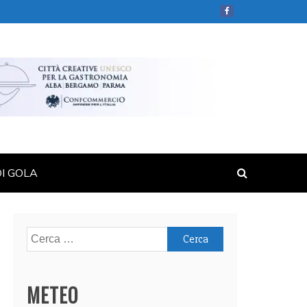
DI GOLA
Ricerca
per:
METEO