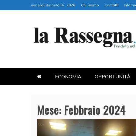
Skip
venerdì, Agosto 07, 2026
Chi Siamo
Contatti
Inform
to
content
LA RASSEGNA
PORTALE DI ECONOMIA E FI
ECONOMIA
OPPORTUNITÀ
Mese:
Febbraio 2024