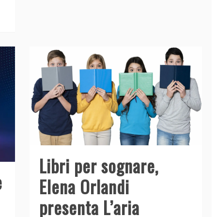
o
n
p
di
o
p
k
Libri per sognare,
e
Elena Orlandi
presenta L’aria