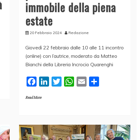
à
immobile della piena
estate
20 Febbraio 2024
Redazione
Giovedì 22 febbraio dalle 10 alle 11 incontro
(online) con l’autrice, moderato da Matteo
Bianchi della Libreria Incrocio Quarenghi
F
Li
T
W
E
C
a
n
w
h
m
o
Read More
c
k
itt
at
ai
n
e
e
er
s
l
di
b
dI
A
vi
o
n
p
di