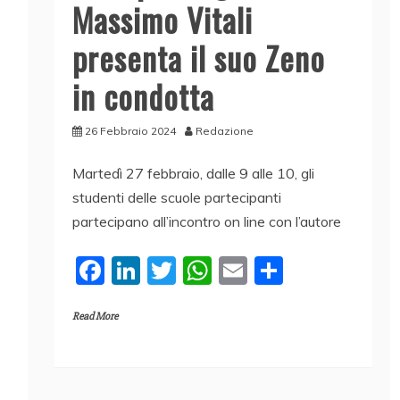
Massimo Vitali
presenta il suo Zeno
in condotta
26 Febbraio 2024
Redazione
Martedì 27 febbraio, dalle 9 alle 10, gli
studenti delle scuole partecipanti
partecipano all’incontro on line con l’autore
F
Li
T
W
E
C
a
n
w
h
m
o
Read More
c
k
itt
at
ai
n
e
e
er
s
l
di
b
dI
A
vi