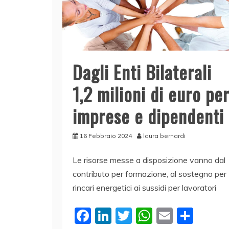
Dagli Enti Bilaterali
1,2 milioni di euro pe
imprese e dipendenti
16 Febbraio 2024
laura bernardi
Le risorse messe a disposizione vanno dal
contributo per formazione, al sostegno per
rincari energetici ai sussidi per lavoratori
F
Li
T
W
E
C