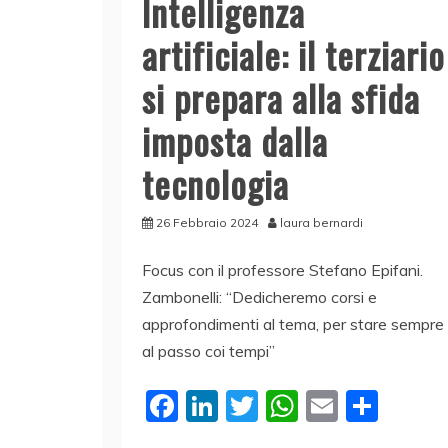
Intelligenza
artificiale: il terziario
si prepara alla sfida
imposta dalla
tecnologia
26 Febbraio 2024
laura bernardi
Focus con il professore Stefano Epifani.
Zambonelli: “Dedicheremo corsi e
approfondimenti al tema, per stare sempre
al passo coi tempi”
F
Li
T
W
E
C
a
n
w
h
m
o