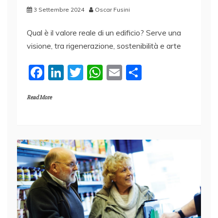
3 Settembre 2024
Oscar Fusini
Qual è il valore reale di un edificio? Serve una
visione, tra rigenerazione, sostenibilità e arte
F
Li
T
W
E
C
a
n
w
h
m
o
Read More
c
k
itt
at
ai
n
e
e
er
s
l
di
b
dI
A
vi
o
n
p
di
o
p
k