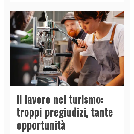
b
dI
A
vi
o
n
p
di
o
p
k
Il lavoro nel turismo:
troppi pregiudizi, tante
opportunità