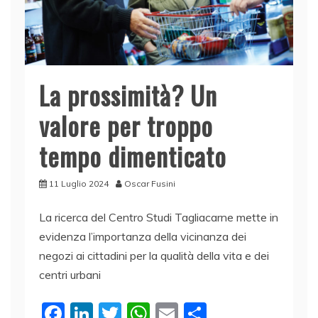
La prossimità? Un
valore per troppo
tempo dimenticato
11 Luglio 2024
Oscar Fusini
La ricerca del Centro Studi Tagliacarne mette in
evidenza l’importanza della vicinanza dei
negozi ai cittadini per la qualità della vita e dei
centri urbani
F
Li
T
W
E
C