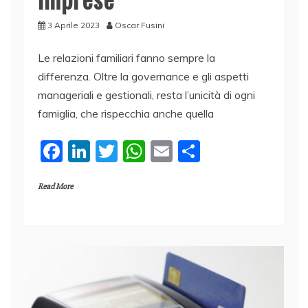
3 Aprile 2023
Oscar Fusini
Le relazioni familiari fanno sempre la
differenza. Oltre la governance e gli aspetti
manageriali e gestionali, resta l’unicità di ogni
famiglia, che rispecchia anche quella
F
Li
T
W
E
C
a
n
w
h
m
o
Read More
c
k
itt
at
ai
n
e
e
er
s
l
di
b
dI
A
vi
o
n
p
di
o
p
k