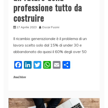
professione tutto da
costruire
17 Aprile 2023
Oscar Fusini
Il ricambio generazionale è il problema di un
lavoro scelto solo dal 15% di under 30 e
abbandonato da quasi il 60% degli over 50
F
Li
T
W
E
C
a
n
w
h
m
o
Read More
c
k
itt
at
ai
n
e
e
er
s
l
di
b
dI
A
vi
o
n
p
di