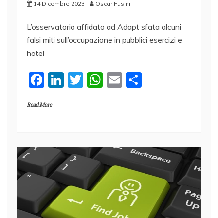
14 Dicembre 2023
Oscar Fusini
L’osservatorio affidato ad Adapt sfata alcuni
falsi miti sull’occupazione in pubblici esercizi e
hotel
F
Li
T
W
E
C
a
n
w
h
m
o
Read More
c
k
itt
at
ai
n
e
e
er
s
l
di
b
dI
A
vi
o
n
p
di
o
p
k