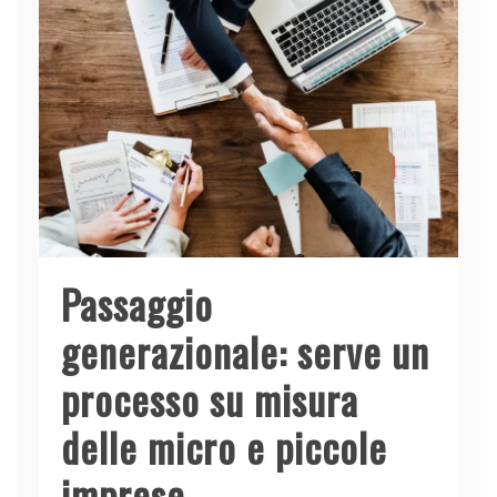
o
p
k
Passaggio
generazionale: serve un
processo su misura
delle micro e piccole
imprese