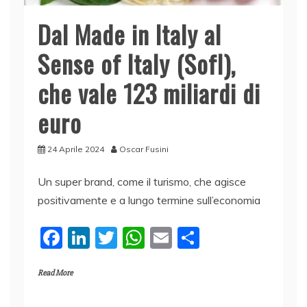
Dal Made in Italy al
Sense of Italy (SofI),
che vale 123 miliardi di
euro
24 Aprile 2024
Oscar Fusini
Un super brand, come il turismo, che agisce
positivamente e a lungo termine sull’economia
F
Li
T
W
E
C
a
n
w
h
m
o
Read More
c
k
itt
at
ai
n
e
e
er
s
l
di