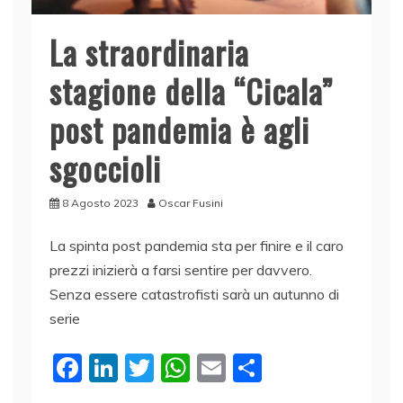
La straordinaria
stagione della “Cicala”
post pandemia è agli
sgoccioli
8 Agosto 2023
Oscar Fusini
La spinta post pandemia sta per finire e il caro
prezzi inizierà a farsi sentire per davvero.
Senza essere catastrofisti sarà un autunno di
serie
F
Li
T
W
E
C
a
n
w
h
m
o