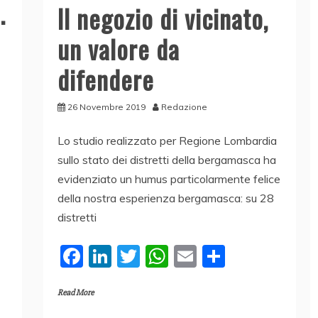
.
Il negozio di vicinato,
un valore da
difendere
26 Novembre 2019
Redazione
Lo studio realizzato per Regione Lombardia
sullo stato dei distretti della bergamasca ha
evidenziato un humus particolarmente felice
della nostra esperienza bergamasca: su 28
distretti
F
Li
T
W
E
C
a
n
w
h
m
o
Read More
c
k
itt
at
ai
n