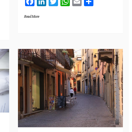
F
Li
T
W
E
C
a
n
w
h
m
o
Read More
c
k
itt
at
ai
n
e
e
er
s
l
di
b
dI
A
vi
o
n
p
di
o
p
k