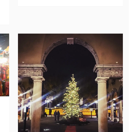
e
e
er
s
l
di
b
dI
A
vi
o
n
p
di
o
p
k