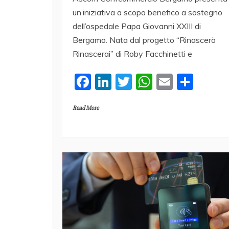
un’iniziativa a scopo benefico a sostegno
dell’ospedale Papa Giovanni XXIII di
Bergamo. Nata dal progetto “Rinascerò
Rinascerai” di Roby Facchinetti e
F
Li
T
W
E
C
a
n
w
h
m
o
Read More
c
k
itt
at
ai
n
e
e
er
s
l
di
b
dI
A
vi
o
n
p
di
o
p
k