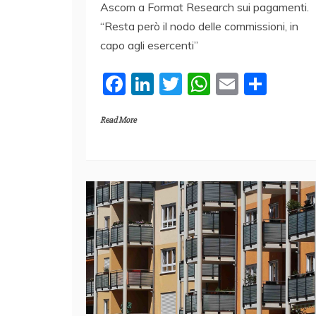
Ascom a Format Research sui pagamenti.
“Resta però il nodo delle commissioni, in
capo agli esercenti”
F
Li
T
W
E
C
a
n
w
h
m
o
Read More
c
k
itt
at
ai
n
e
e
er
s
l
di
b
dI
A
vi
o
n
p
di
o
p
k