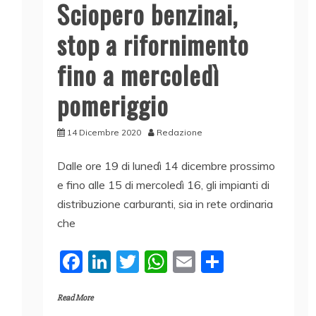
Sciopero benzinai,
stop a rifornimento
fino a mercoledì
pomeriggio
14 Dicembre 2020
Redazione
Dalle ore 19 di lunedì 14 dicembre prossimo
e fino alle 15 di mercoledì 16, gli impianti di
distribuzione carburanti, sia in rete ordinaria
che
F
Li
T
W
E
C
a
n
w
h
m
o
Read More
c
k
itt
at
ai
n