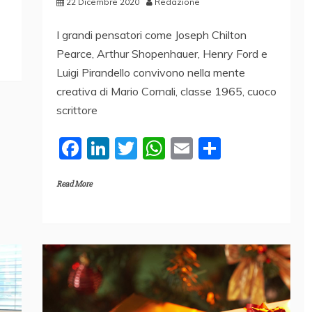
22 Dicembre 2020
Redazione
I grandi pensatori come Joseph Chilton
Pearce, Arthur Shopenhauer, Henry Ford e
Luigi Pirandello convivono nella mente
creativa di Mario Cornali, classe 1965, cuoco
scrittore
F
Li
T
W
E
C
a
n
w
h
m
o
Read More
c
k
itt
at
ai
n
e
e
er
s
l
di
b
dI
A
vi
o
n
p
di
o
p
k