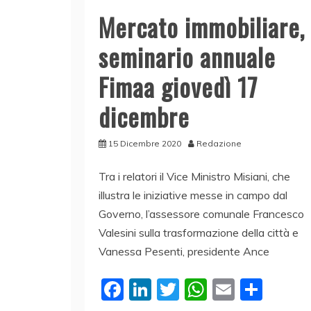
Mercato immobiliare,
seminario annuale
Fimaa giovedì 17
dicembre
15 Dicembre 2020
Redazione
Tra i relatori il Vice Ministro Misiani, che
illustra le iniziative messe in campo dal
Governo, l’assessore comunale Francesco
Valesini sulla trasformazione della città e
Vanessa Pesenti, presidente Ance
F
Li
T
W
E
C