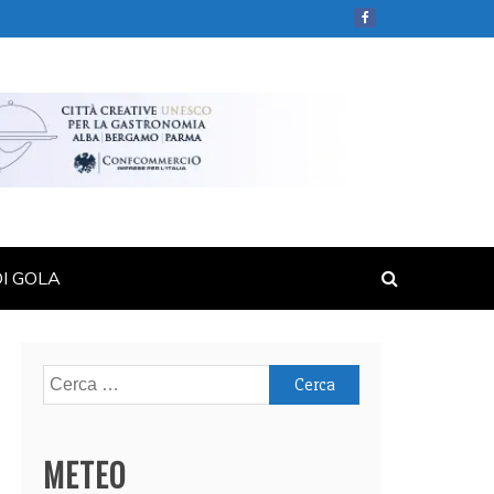
DI GOLA
Ricerca
per:
METEO