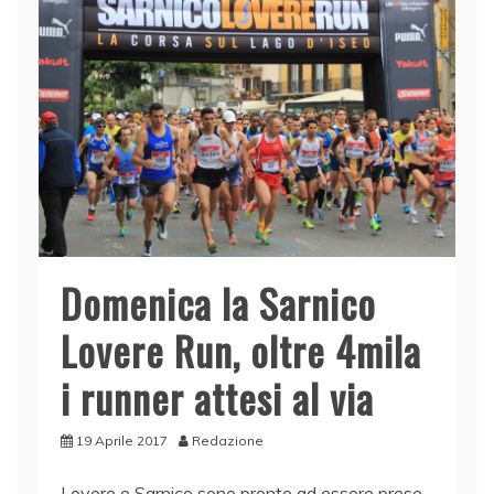
o
n
p
di
o
p
k
Domenica la Sarnico
Lovere Run, oltre 4mila
i runner attesi al via
19 Aprile 2017
Redazione
Lovere e Sarnico sono pronte ad essere prese