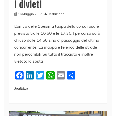
i divieti
16 Maggio 2017
Redazione
L’arrivo delle 15esima tappa della corsa rosa è
previsto tra le 16.50 e le 17.30. l percorso sarà
chiuso dalle 14.50 sino al passaggio dell’ultimo
concorrente. La mappa e l’elenco delle strade
non percorribili. Su tutto il tracciato è inoltre
vietata la sosta
F
Li
T
W
E
C
a
n
w
h
m
o
Read More
c
k
itt
at
ai
n
e
e
er
s
l
di
b
dI
A
vi