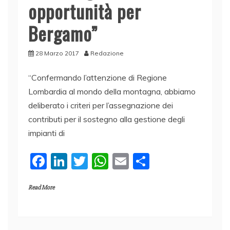
opportunità per
Bergamo”
28 Marzo 2017
Redazione
“Confermando l’attenzione di Regione
Lombardia al mondo della montagna, abbiamo
deliberato i criteri per l’assegnazione dei
contributi per il sostegno alla gestione degli
impianti di
F
Li
T
W
E
C
a
n
w
h
m
o
Read More
c
k
itt
at
ai
n
e
e
er
s
l
di
b
dI
A
vi