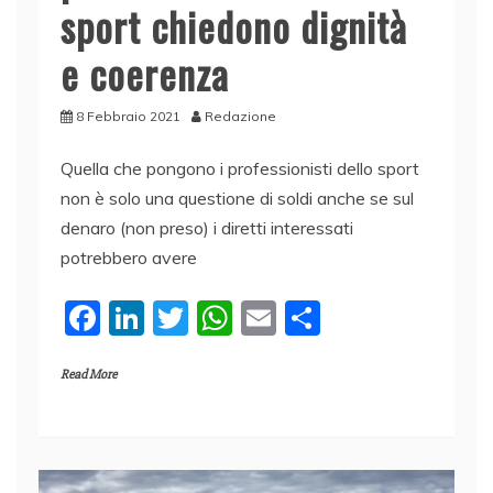
sport chiedono dignità
e coerenza
8 Febbraio 2021
Redazione
Quella che pongono i professionisti dello sport
non è solo una questione di soldi anche se sul
denaro (non preso) i diretti interessati
potrebbero avere
F
Li
T
W
E
C
a
n
w
h
m
o
Read More
c
k
itt
at
ai
n
e
e
er
s
l
di
b
dI
A
vi