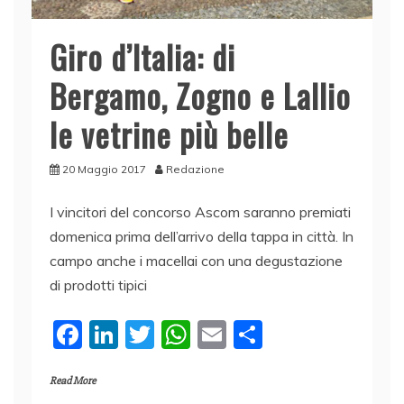
Giro d’Italia: di
Bergamo, Zogno e Lallio
le vetrine più belle
20 Maggio 2017
Redazione
I vincitori del concorso Ascom saranno premiati
domenica prima dell’arrivo della tappa in città. In
campo anche i macellai con una degustazione
di prodotti tipici
F
Li
T
W
E
C
a
n
w
h
m
o
Read More
c
k
itt
at
ai
n