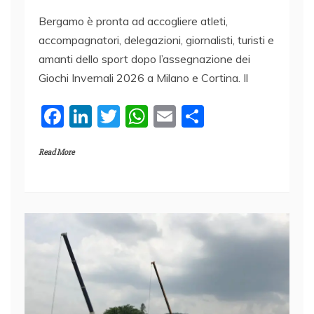
Bergamo è pronta ad accogliere atleti,
accompagnatori, delegazioni, giornalisti, turisti e
amanti dello sport dopo l’assegnazione dei
Giochi Invernali 2026 a Milano e Cortina. Il
F
Li
T
W
E
C
a
n
w
h
m
o
Read More
c
k
itt
at
ai
n
e
e
er
s
l
di
b
dI
A
vi
o
n
p
di
o
p
k