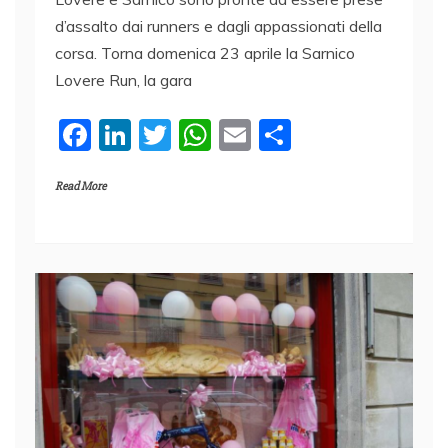
d’assalto dai runners e dagli appassionati della
corsa. Torna domenica 23 aprile la Sarnico
Lovere Run, la gara
F
Li
T
W
E
C
a
n
w
h
m
o
Read More
c
k
itt
at
ai
n
e
e
er
s
l
di
b
dI
A
vi
o
n
p
di
o
p
k