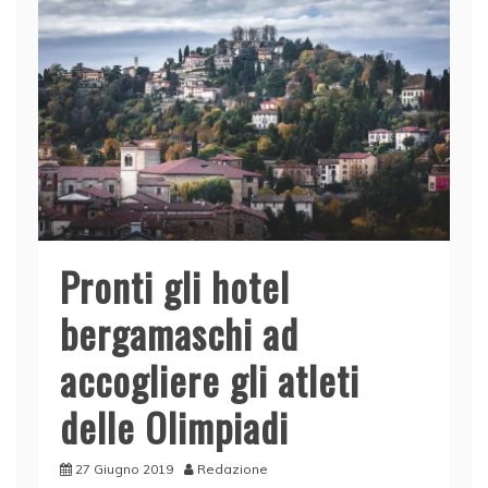
o
n
p
di
o
p
k
Pronti gli hotel
bergamaschi ad
accogliere gli atleti
delle Olimpiadi
27 Giugno 2019
Redazione