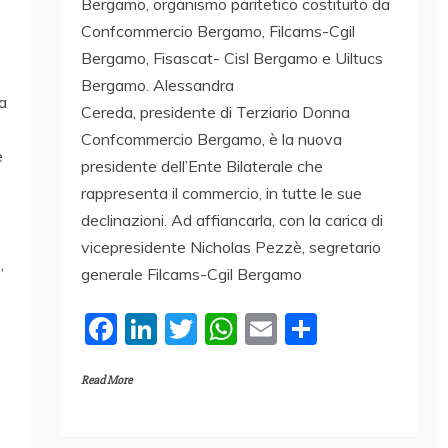
Bergamo, organismo paritetico costituito da
Confcommercio Bergamo, Filcams-Cgil
Bergamo, Fisascat- Cisl Bergamo e Uiltucs
Bergamo. Alessandra
ra
Cereda, presidente di Terziario Donna
Confcommercio Bergamo, è la nuova
e
presidente dell’Ente Bilaterale che
rappresenta il commercio, in tutte le sue
declinazioni. Ad affiancarla, con la carica di
vicepresidente Nicholas Pezzè, segretario
,
generale Filcams-Cgil Bergamo
F
Li
T
W
E
C
a
n
w
h
m
o
Read More
c
k
itt
at
ai
n
e
e
er
s
l
di