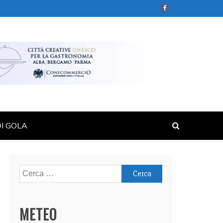
DI GOLA
Ricerca
per:
METEO