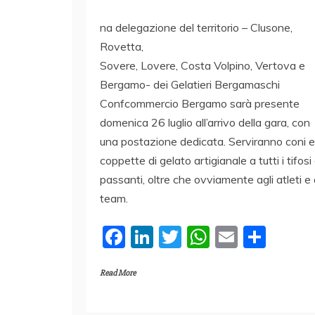
na delegazione del territorio – Clusone,
Rovetta,
Sovere, Lovere, Costa Volpino, Vertova e
Bergamo- dei Gelatieri Bergamaschi
Confcommercio Bergamo sarà presente
domenica 26 luglio all’arrivo della gara, con
una postazione dedicata. Serviranno coni e
coppette di gelato artigianale a tutti i tifosi
passanti, oltre che ovviamente agli atleti e 
team.
F
Li
T
W
E
C
a
n
w
h
m
o
Read More
c
k
itt
at
ai
n
e
e
er
s
l
di