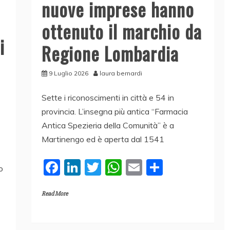
nuove imprese hanno
ottenuto il marchio da
i
Regione Lombardia
9 Luglio 2026
laura bernardi
Sette i riconoscimenti in città e 54 in
provincia. L’insegna più antica “Farmacia
Antica Spezieria della Comunità” è a
Martinengo ed è aperta dal 1541
F
Li
T
W
E
C
o
a
n
w
h
m
o
Read More
c
k
itt
at
ai
n
e
e
er
s
l
di