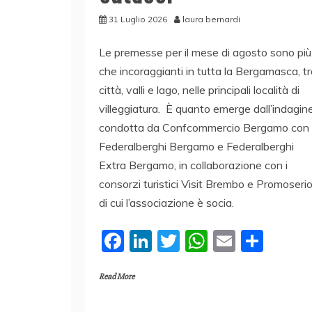
31 Luglio 2026
laura bernardi
Le premesse per il mese di agosto sono più
che incoraggianti in tutta la Bergamasca, t
città, valli e lago, nelle principali località di
villeggiatura. È quanto emerge dall’indagin
condotta da Confcommercio Bergamo con
Federalberghi Bergamo e Federalberghi
Extra Bergamo, in collaborazione con i
consorzi turistici Visit Brembo e Promoserio
di cui l’associazione è socia.
F
Li
T
W
E
C
a
n
w
h
m
o
Read More
c
k
itt
at
ai
n
e
e
er
s
l
di