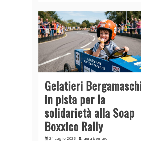
b
dI
A
vi
o
n
p
di
o
p
k
Gelatieri Bergamasch
in pista per la
solidarietà alla Soap
Boxxico Rally
24 Luglio 2026
laura bernardi