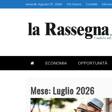
Skip
venerdì, Agosto 07, 2026
Chi Siamo
Contatti
Inform
to
content
LA RASSEGNA
PORTALE DI ECONOMIA E FI
ECONOMIA
OPPORTUNITÀ
Mese:
Luglio 2026