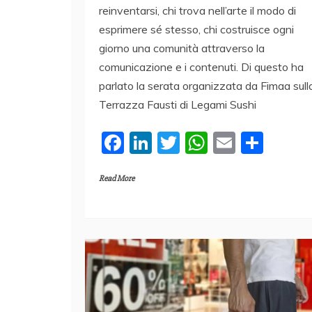
reinventarsi, chi trova nell’arte il modo di
esprimere sé stesso, chi costruisce ogni
giorno una comunità attraverso la
comunicazione e i contenuti. Di questo ha
parlato la serata organizzata da Fimaa sull
Terrazza Fausti di Legami Sushi
F
Li
T
W
E
C
a
n
w
h
m
o
Read More
c
k
itt
at
ai
n
e
e
er
s
l
di
b
dI
A
vi
o
n
p
di
o
p
k