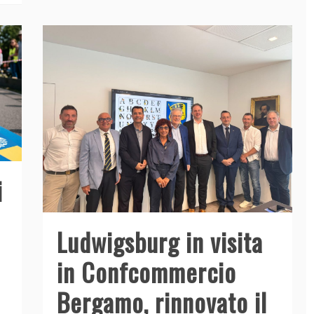
b
dI
A
vi
o
n
p
di
o
p
k
i
Ludwigsburg in visita
in Confcommercio
Bergamo, rinnovato il