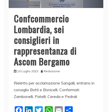
Confcommercio
Lombardia, sei
consiglieri in
rappresentanza di
Ascom Bergamo
10 Luglio 2023
Redazione
Rieletto per acclamazione Sangalli, entrano in
consiglio Botti e Bonicelli. Confermati
Zambonelli, Patelli, Cereda e Pedrali
F
Li
T
W
E
C