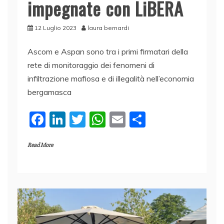
impegnate con LiBERA
12 Luglio 2023
laura bernardi
Ascom e Aspan sono tra i primi firmatari della
rete di monitoraggio dei fenomeni di
infiltrazione mafiosa e di illegalità nell’economia
bergamasca
F
Li
T
W
E
C
a
n
w
h
m
o
Read More
c
k
itt
at
ai
n
e
e
er
s
l
di
b
dI
A
vi
o
n
p
di
o
p