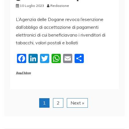
10 Luglio 2023
Redazione
L’Agenzia delle Dogane revoca l’esenzione
dall’obbligo di accettazione di pagamenti
elettronici di cui beneficiavano i rivenditori di
tabacchi, valori postali e bollati
F
Li
T
W
E
C
a
n
w
h
m
o
Read More
c
k
itt
at
ai
n
e
e
er
s
l
di
b
dI
A
vi
o
n
p
di
1
2
Next »
o
p
k