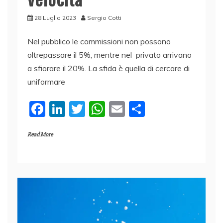
28 Luglio 2023
Sergio Cotti
Nel pubblico le commissioni non possono
oltrepassare il 5%, mentre nel privato arrivano
a sfiorare il 20%. La sfida è quella di cercare di
uniformare
F
Li
T
W
E
C
a
n
w
h
m
o
Read More
c
k
itt
at
ai
n
e
e
er
s
l
di
b
dI
A
vi
o
n
p
di
o
p
k