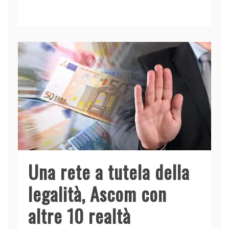
c
k
itt
at
ai
n
e
e
er
s
l
di
b
dI
A
vi
o
n
p
di
o
p
k
Una rete a tutela della
legalità, Ascom con
altre 10 realtà