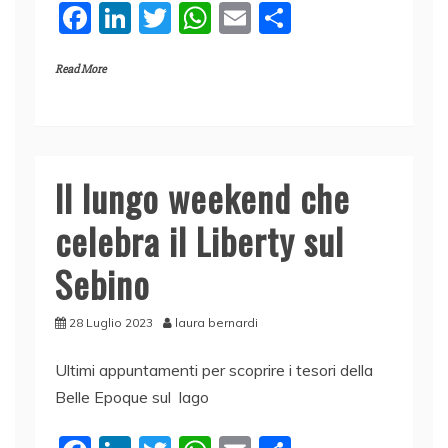
F
Li
T
W
E
C
a
n
w
h
m
o
Read More
c
k
itt
at
ai
n
e
e
er
s
l
di
b
dI
A
vi
o
n
p
di
Il lungo weekend che
o
p
celebra il Liberty sul
k
Sebino
28 Luglio 2023
laura bernardi
Ultimi appuntamenti per scoprire i tesori della
Belle Epoque sul lago