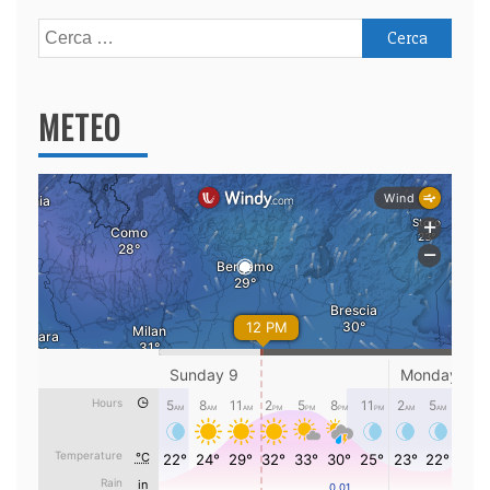
Ricerca
per:
METEO