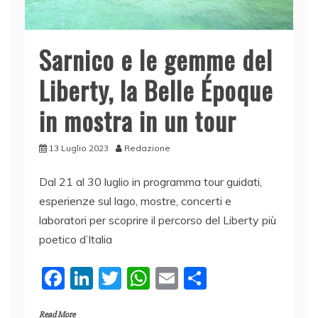
Sarnico e le gemme del
Liberty, la Belle Époque
in mostra in un tour
13 Luglio 2023
Redazione
Dal 21 al 30 luglio in programma tour guidati,
esperienze sul lago, mostre, concerti e
laboratori per scoprire il percorso del Liberty più
poetico d’Italia
F
Li
T
W
E
C
a
n
w
h
m
o
Read More