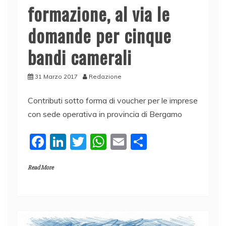
formazione, al via le
domande per cinque
bandi camerali
31 Marzo 2017
Redazione
Contributi sotto forma di voucher per le imprese
con sede operativa in provincia di Bergamo
F
Li
T
W
E
C
a
n
w
h
m
o
Read More
c
k
itt
at
ai
n
e
e
er
s
l
di
b
dI
A
vi
o
n
p
di