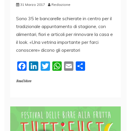
31 Marzo 2017
Redazione
Sono 35 le bancarelle schierate in centro per il
tradizionale appuntamento di stagione, con
alimentari, fiori e articoli per rinnovare la casa e
il look. «Una vetrina importante per farci
conoscere» dicono gli operatori
F
Li
T
W
E
C
a
n
w
h
m
o
Read More
c
k
itt
at
ai
n
e
e
er
s
l
di
b
dI
A
vi
o
n
p
di
o
p