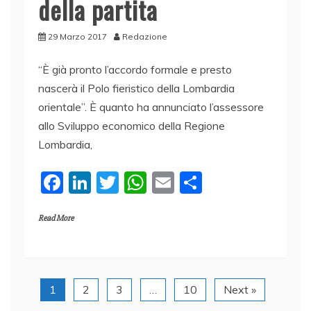
della partita
29 Marzo 2017
Redazione
“È già pronto l’accordo formale e presto
nascerà il Polo fieristico della Lombardia
orientale”. È quanto ha annunciato l’assessore
allo Sviluppo economico della Regione
Lombardia,
F
Li
T
W
E
C
a
n
w
h
m
o
Read More
c
k
itt
at
ai
n
e
e
er
s
l
di
b
dI
A
vi
o
n
p
di
1
2
3
…
10
Next »