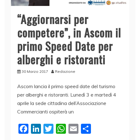
“Aggiornarsi per
competere”, in Ascom il
primo Speed Date per
alberghi e ristoranti
30 Marzo 2017
Redazione
Ascom lancia il primo speed date del turismo
per alberghi e ristoranti. Lunedì 3 e martedì 4
aprile la sede cittadina dell’Associazione
Commercianti ospiterà un
F
Li
T
W
E
C
a
n
w
h
m
o