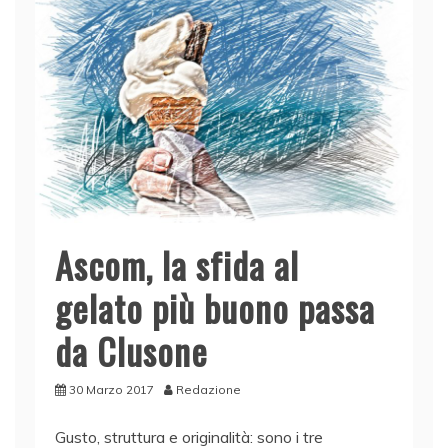
o
p
k
Ascom, la sfida al
gelato più buono passa
da Clusone
30 Marzo 2017
Redazione
Gusto, struttura e originalità: sono i tre