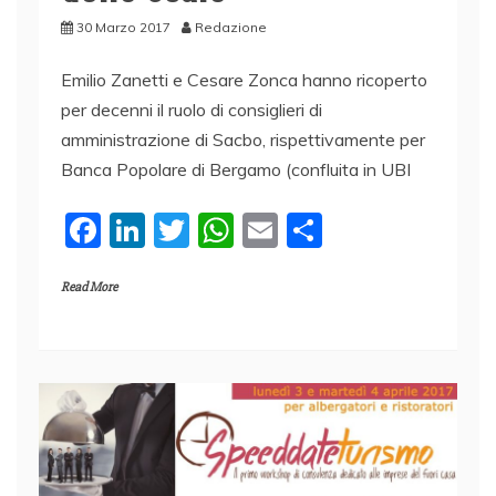
30 Marzo 2017
Redazione
Emilio Zanetti e Cesare Zonca hanno ricoperto
per decenni il ruolo di consiglieri di
amministrazione di Sacbo, rispettivamente per
Banca Popolare di Bergamo (confluita in UBI
F
Li
T
W
E
C
a
n
w
h
m
o
Read More
c
k
itt
at
ai
n
e
e
er
s
l
di
b
dI
A
vi
o
n
p
di
o
p
k