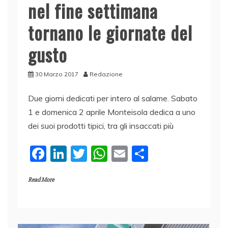
nel fine settimana
tornano le giornate del
gusto
30 Marzo 2017
Redazione
Due giorni dedicati per intero al salame. Sabato
1 e domenica 2 aprile Monteisola dedica a uno
dei suoi prodotti tipici, tra gli insaccati più
F
Li
T
W
E
C
a
n
w
h
m
o
Read More
c
k
itt
at
ai
n
e
e
er
s
l
di
b
dI
A
vi