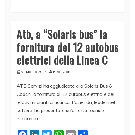
e
e
er
s
l
di
b
dI
A
vi
o
n
p
di
Atb, a “Solaris bus” la
o
p
fornitura dei 12 autobus
k
elettrici della Linea C
31 Marzo 2017
Redazione
ATB Servizi ha aggiudicato alla Solaris Bus &
Coach, la fornitura di 12 autobus elettrici e dei
relativi impianti di ricarica. L’azienda, leader nel
settore, ha presentato un’offerta tecnico-
economica
F
Li
T
W
E
C