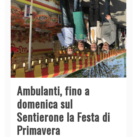
o
p
k
Ambulanti, fino a
domenica sul
Sentierone la Festa di
Primavera