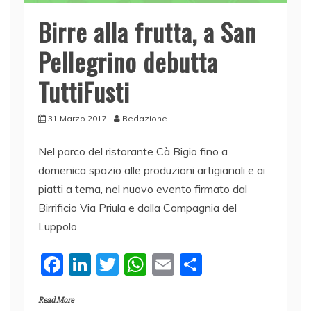
Birre alla frutta, a San
Pellegrino debutta
TuttiFusti
31 Marzo 2017
Redazione
Nel parco del ristorante Cà Bigio fino a
domenica spazio alle produzioni artigianali e ai
piatti a tema, nel nuovo evento firmato dal
Birrificio Via Priula e dalla Compagnia del
Luppolo
F
Li
T
W
E
C
a
n
w
h
m
o
Read More
c
k
itt
at
ai
n