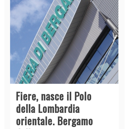
o
n
p
di
o
p
k
Fiere, nasce il Polo
della Lombardia
orientale. Bergamo