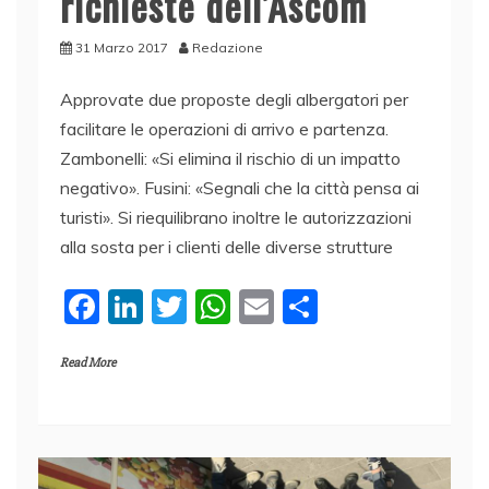
richieste dell’Ascom
31 Marzo 2017
Redazione
Approvate due proposte degli albergatori per
facilitare le operazioni di arrivo e partenza.
Zambonelli: «Si elimina il rischio di un impatto
negativo». Fusini: «Segnali che la città pensa ai
turisti». Si riequilibrano inoltre le autorizzazioni
alla sosta per i clienti delle diverse strutture
F
Li
T
W
E
C
a
n
w
h
m
o
Read More
c
k
itt
at
ai
n
e
e
er
s
l
di
b
dI
A
vi
o
n
p
di