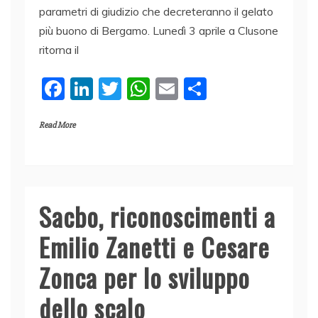
parametri di giudizio che decreteranno il gelato
più buono di Bergamo. Lunedì 3 aprile a Clusone
ritorna il
F
Li
T
W
E
C
a
n
w
h
m
o
Read More
c
k
itt
at
ai
n
e
e
er
s
l
di
b
dI
A
vi
o
n
p
di
Sacbo, riconoscimenti a
o
p
Emilio Zanetti e Cesare
k
Zonca per lo sviluppo
dello scalo