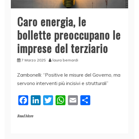
Caro energia, le
bollette preoccupano le
imprese del terziario
7 Marzo 2025
laura bernardi
Zambonelli: “Positive le misure del Governo, ma
servono interventi più incisivi e strutturali”
F
Li
T
W
E
C
a
n
w
h
m
o
Read More
c
k
itt
at
ai
n
e
e
er
s
l
di