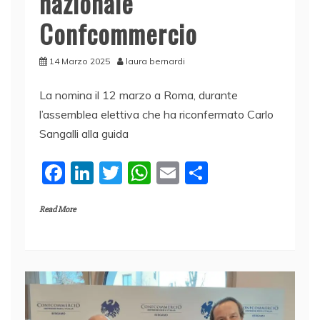
nazionale
Confcommercio
14 Marzo 2025
laura bernardi
La nomina il 12 marzo a Roma, durante
l’assemblea elettiva che ha riconfermato Carlo
Sangalli alla guida
F
Li
T
W
E
C
a
n
w
h
m
o
Read More
c
k
itt
at
ai
n
e
e
er
s
l
di
b
dI
A
vi
o
n
p
di
o
p