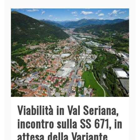
b
dI
A
vi
o
n
p
di
o
p
k
Viabilità in Val Seriana,
incontro sulla SS 671, in
attesa della Variante