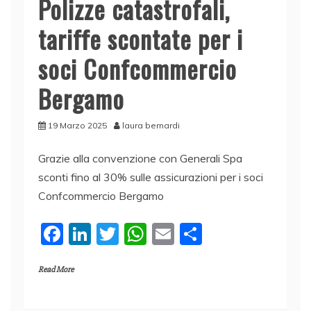
Polizze catastrofali,
tariffe scontate per i
soci Confcommercio
Bergamo
19 Marzo 2025
laura bernardi
Grazie alla convenzione con Generali Spa
sconti fino al 30% sulle assicurazioni per i soci
Confcommercio Bergamo
F
Li
T
W
E
C
a
n
w
h
m
o
Read More
c
k
itt
at
ai
n
e
e
er
s
l
di