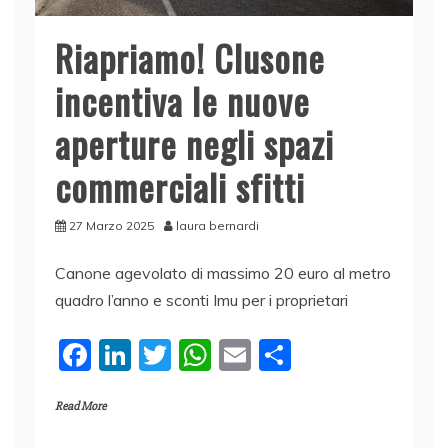
Riapriamo! Clusone
incentiva le nuove
aperture negli spazi
commerciali sfitti
27 Marzo 2025
laura bernardi
Canone agevolato di massimo 20 euro al metro
quadro l’anno e sconti Imu per i proprietari
F
Li
T
W
E
C
a
n
w
h
m
o
Read More
c
k
itt
at
ai
n