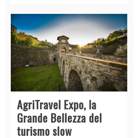
e
e
er
s
l
di
b
dI
A
vi
o
n
p
di
o
p
k
AgriTravel Expo, la
Grande Bellezza del
turismo slow