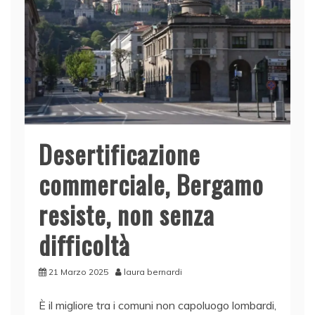
k
Desertificazione
commerciale, Bergamo
resiste, non senza
difficoltà
21 Marzo 2025
laura bernardi
È il migliore tra i comuni non capoluogo lombardi,