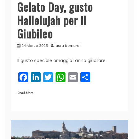
Gelato Day, gusto
Hallelujah per il
Giubileo
24 Marzo 2025
laura bernardi
Il gusto speciale omaggia l’anno giubilare
F
Li
T
W
E
C
a
n
w
h
m
o
Read More
c
k
itt
at
ai
n
e
e
er
s
l
di
b
dI
A
vi
o
n
p
di
o
p