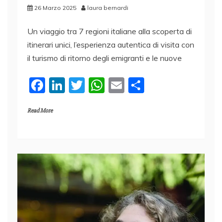
26 Marzo 2025
laura bernardi
Un viaggio tra 7 regioni italiane alla scoperta di
itinerari unici, l’esperienza autentica di visita con
il turismo di ritorno degli emigranti e le nuove
F
Li
T
W
E
C
a
n
w
h
m
o
Read More
c
k
itt
at
ai
n
e
e
er
s
l
di
b
dI
A
vi
o
n
p
di
o
p
k