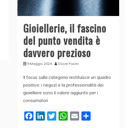
Gioiellerie, il fascino
del punto vendita è
davvero prezioso
9 Maggio 2024
Oscar Fusini
Il focus sulla categoria restituisce un quadro
positivo: i negozi e la professionalità dei
gioielliere sono il valore aggiunto per i
consumatori
F
Li
T
W
E
C
a
n
w
h
m
o