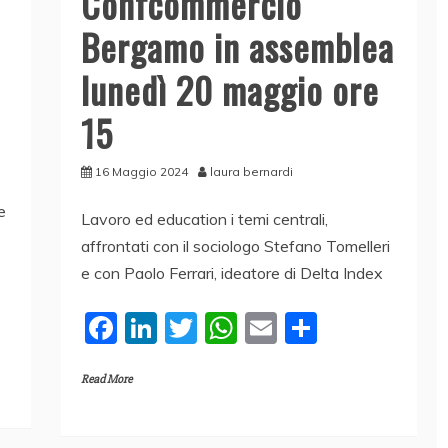
Confcommercio
Bergamo in assemblea
lunedì 20 maggio ore
15
16 Maggio 2024
laura bernardi
e
Lavoro ed education i temi centrali,
affrontati con il sociologo Stefano Tomelleri
e con Paolo Ferrari, ideatore di Delta Index
F
Li
T
W
E
C
a
n
w
h
m
o
Read More
c
k
itt
at
ai
n
e
e
er
s
l
di