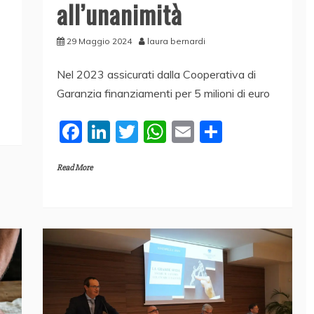
all’unanimità
29 Maggio 2024
laura bernardi
Nel 2023 assicurati dalla Cooperativa di
Garanzia finanziamenti per 5 milioni di euro
F
Li
T
W
E
C
a
n
w
h
m
o
Read More
c
k
itt
at
ai
n
e
e
er
s
l
di
b
dI
A
vi
o
n
p
di
o
p
k