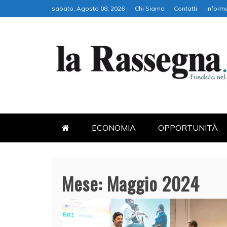
Skip
sabato, Agosto 08, 2026
Chi Siamo
Contatti
Informa
to
content
LA RASSEGNA
PORTALE DI ECONOMIA E FI
ECONOMIA
OPPORTUNITÀ
Mese:
Maggio 2024