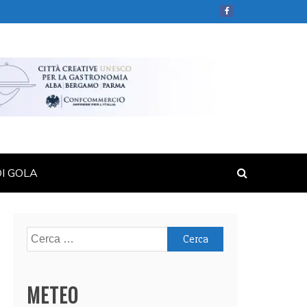
DI GOLA
Ricerca
per:
METEO