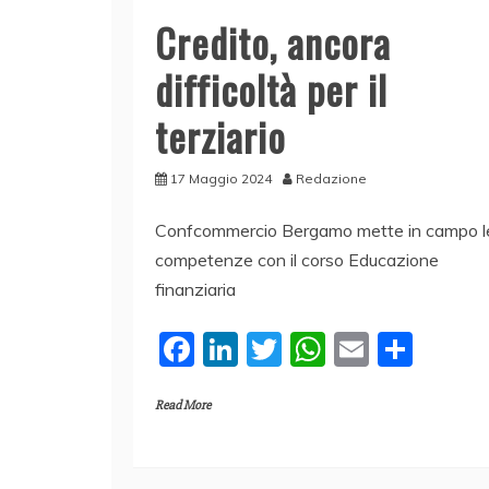
Credito, ancora
difficoltà per il
terziario
17 Maggio 2024
Redazione
Confcommercio Bergamo mette in campo l
competenze con il corso Educazione
finanziaria
F
Li
T
W
E
C
a
n
w
h
m
o
Read More
c
k
itt
at
ai
n
e
e
er
s
l
di