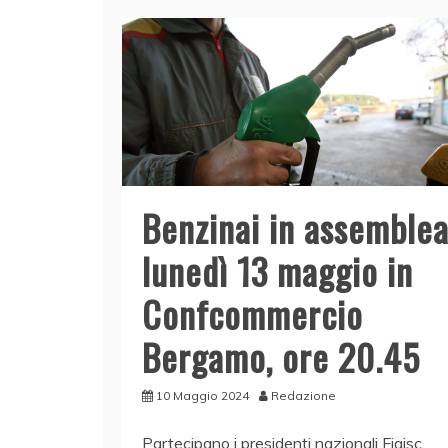
b
dI
A
vi
o
n
p
di
o
p
k
Benzinai in assemble
lunedì 13 maggio in
Confcommercio
Bergamo, ore 20.45
10 Maggio 2024
Redazione
Partecipano i presidenti nazionali Figisc,