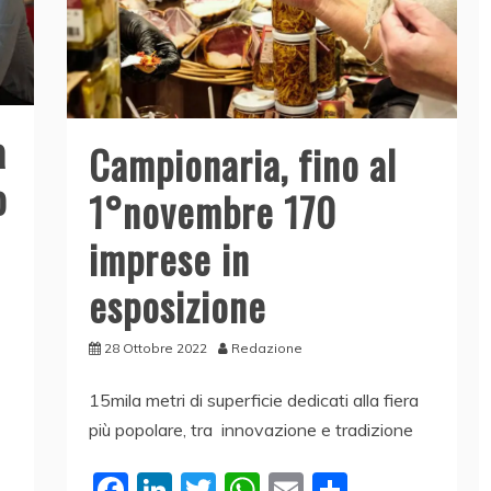
a
Campionaria, fino al
o
1°novembre 170
imprese in
esposizione
28 Ottobre 2022
Redazione
15mila metri di superficie dedicati alla fiera
più popolare, tra innovazione e tradizione
F
Li
T
W
E
C