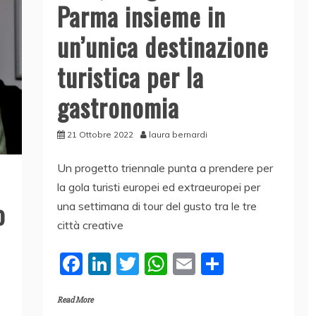
Parma insieme in
un’unica destinazione
turistica per la
gastronomia
21 Ottobre 2022
laura bernardi
Un progetto triennale punta a prendere per
la gola turisti europei ed extraeuropei per
o
una settimana di tour del gusto tra le tre
città creative
F
Li
T
W
E
C
a
n
w
h
m
o
Read More
c
k
itt
at
ai
n