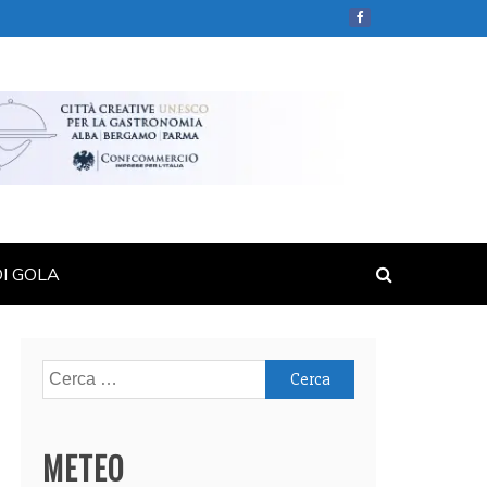
DI GOLA
Ricerca
per:
METEO