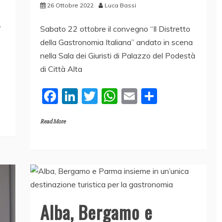
26 Ottobre 2022
Luca Bassi
7
Sabato 22 ottobre il convegno “Il Distretto
della Gastronomia Italiana” andato in scena
nella Sala dei Giuristi di Palazzo del Podestà
di Città Alta
F
Li
T
W
E
C
a
n
w
h
m
o
Read More
c
k
itt
at
ai
n
e
e
er
s
l
di
b
dI
A
vi
o
n
p
di
o
p
k
Alba, Bergamo e