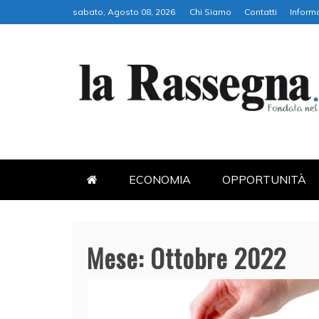
Skip
sabato, Agosto 08, 2026
Chi Siamo
Contatti
Informa
to
content
LA RASSEGNA
PORTALE DI ECONOMIA E FI
ECONOMIA
OPPORTUNITÀ
Mese:
Ottobre 2022