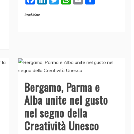
a
n
w
h
m
o
Read More
c
k
itt
at
ai
n
e
e
er
s
l
di
b
dI
A
vi
o
n
p
di
o
p
k
Bergamo, Parma e
r
Alba unite nel gusto
nel segno della
Creatività Unesco