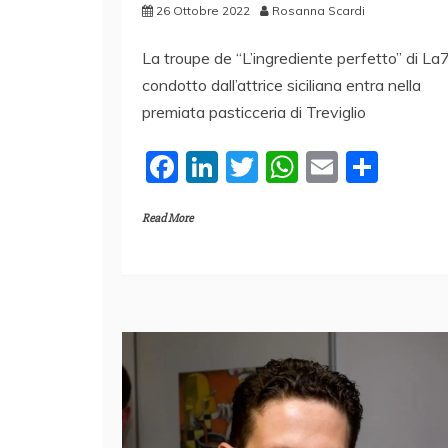
26 Ottobre 2022
Rosanna Scardi
La troupe de “L’ingrediente perfetto” di La
condotto dall’attrice siciliana entra nella
premiata pasticceria di Treviglio
F
Li
T
W
E
C
a
n
w
h
m
o
Read More
c
k
itt
at
ai
n
e
e
er
s
l
di
b
dI
A
vi
o
n
p
di
o
p
k