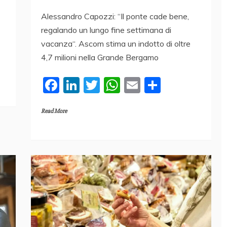
Alessandro Capozzi: “Il ponte cade bene,
regalando un lungo fine settimana di
vacanza“. Ascom stima un indotto di oltre
4,7 milioni nella Grande Bergamo
F
Li
T
W
E
C
a
n
w
h
m
o
Read More
c
k
itt
at
ai
n
e
e
er
s
l
di
b
dI
A
vi
o
n
p
di
o
p
k