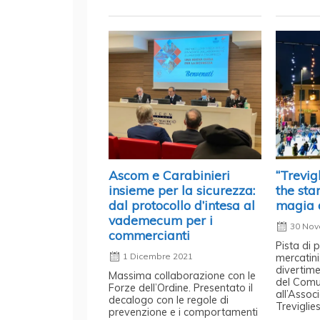
Ascom e Carabinieri
“Trevig
insieme per la sicurezza:
the sta
dal protocollo d’intesa al
magia 
vademecum per i
30 Nov
commercianti
Pista di 
1 Dicembre 2021
mercatini
divertime
Massima collaborazione con le
del Comu
Forze dell’Ordine. Presentato il
all’Asso
decalogo con le regole di
Treviglies
prevenzione e i comportamenti