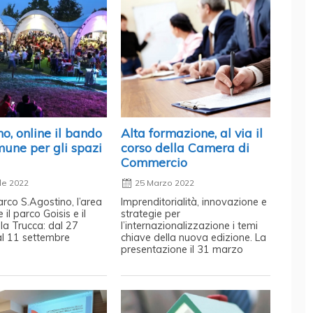
, online il bando
Alta formazione, al via il
une per gli spazi
corso della Camera di
Commercio
le 2022
25 Marzo 2022
arco S.Agostino, l’area
Imprenditorialità, innovazione e
 il parco Goisis e il
strategie per
la Trucca: dal 27
l’internazionalizzazione i temi
l 11 settembre
chiave della nuova edizione. La
presentazione il 31 marzo