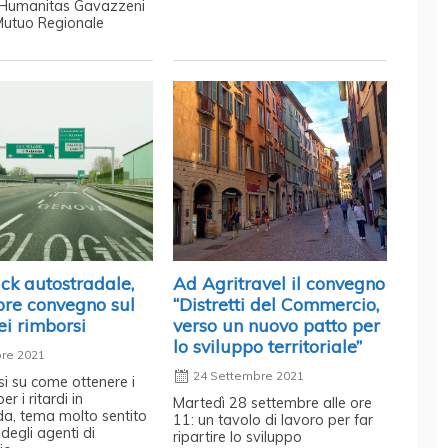
i Humanitas Gavazzeni
Mutuo Regionale
ck autostradale,
Ad Agritravel il convegno
obre convegno sul
“Distretti del Commercio,
i rimborsi
verso un nuovo patto per
lo sviluppo territoriale”
bre 2021
24 Settembre 2021
si su come ottenere i
er i ritardi in
Martedì 28 settembre alle ore
da, tema molto sentito
11: un tavolo di lavoro per far
degli agenti di
ripartire lo sviluppo