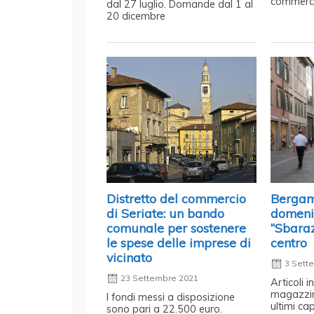
commer
dal 27 luglio. Domande dal 1 al
20 dicembre
Distretto del commercio
Bergamo
di Seriate: un bando
domeni
comunale per sostenere
“Sbaraz
le spese delle imprese di
centro
vicinato
3 Sett
23 Settembre 2021
Articoli i
magazzin
I fondi messi a disposizione
ultimi cap
sono pari a 22.500 euro.