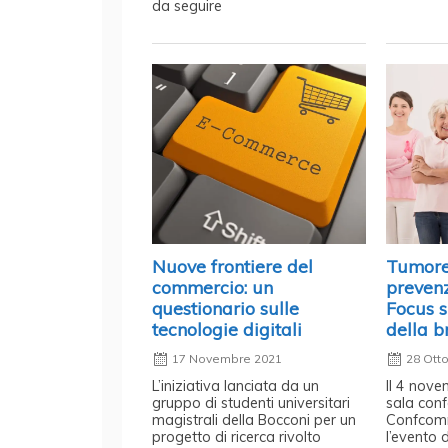
da seguire
Nuove frontiere del
Tumore 
commercio: un
prevenz
questionario sulle
Focus s
tecnologie digitali
della b
17 Novembre 2021
28 Ott
L’iniziativa lanciata da un
Il 4 nove
gruppo di studenti universitari
sala con
magistrali della Bocconi per un
Confcom
progetto di ricerca rivolto
l’evento 