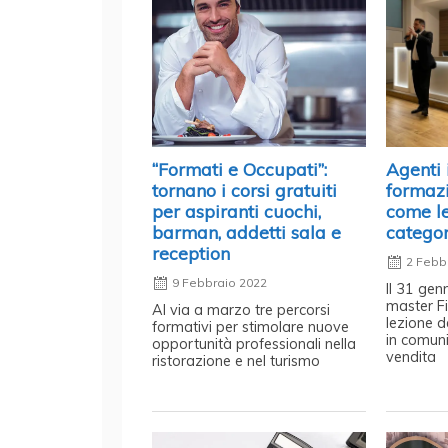
“Formati e Occupati”:
Agenti 
tornano i corsi gratuiti
formaz
per aspiranti cuochi,
come le
barman, addetti sala e
catego
reception
2 Febb
9 Febbraio 2022
Il 31 gen
master F
Al via a marzo tre percorsi
lezione d
formativi per stimolare nuove
in comuni
opportunità professionali nella
vendita
ristorazione e nel turismo