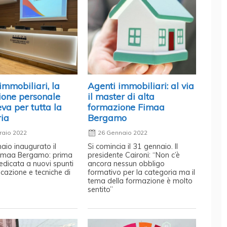
immobiliari, la
Agenti immobiliari: al via
ione personale
il master di alta
va per tutta la
formazione Fimaa
ria
Bergamo
raio 2022
26 Gennaio 2022
naio inaugurato il
Si comincia il 31 gennaio. Il
imaa Bergamo: prima
presidente Caironi: “Non c’è
edicata a nuovi spunti
ancora nessun obbligo
cazione e tecniche di
formativo per la categoria ma il
tema della formazione è molto
sentito”