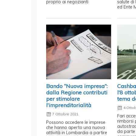
proprio ai negozianti
salute d
ed Ente 
Bando “Nuova impresa”:
Cashba
dalla Regione contributi
l’8 ott
per stimolare
tema de
l’imprenditorialità
4 Otto
7 Ottobre 2021
Fari acce
rimborsi p
Possono accedere le imprese
autostra
che hanno aperto una nuova
da parte 
attività in Lombardia a partire