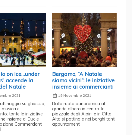
lio on ice…under
Bergamo, “A Natale
rs” accende la
siamo vicini”: le iniziative
del Natale
insieme ai commercianti
embre 2021
19 Novembre 2021
pattinaggio su ghiaccio,
Dalla ruota panoramica al
, musica e
grande albero in centro. In
nto: tante le iniziative
piazzale degli Alpini e in Città
ne insieme al Duc e
Alta si pattina e nei borghi tanti
ciazione Commercianti
appuntamenti
i