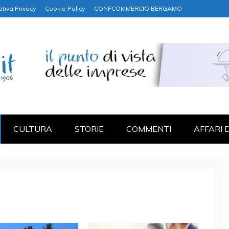
ativa Privacy
Cookie Policy
CONFCOMMERCIO BERGAMO
NANZA
CULTURA
STORIE
COMMENTI
AFFARI 