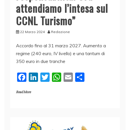
attendiamo l’intesa sul
CCNL Turismo”
22 Marzo 2024
Redazione
Accordo fino al 31 marzo 2027. Aumento a
regime (240 euro, IV livello) e una tantum di
350 euro in due tranche
F
Li
T
W
E
C
a
n
w
h
m
o
Read More
c
k
itt
at
ai
n
e
e
er
s
l
di
b
dI
A
vi
o
n
p
di