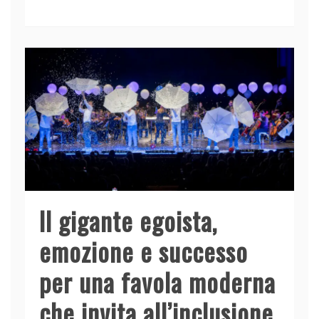
e
e
er
s
l
di
b
dI
A
vi
o
n
p
di
o
p
k
Il gigante egoista,
emozione e successo
per una favola moderna
che invita all’inclusione