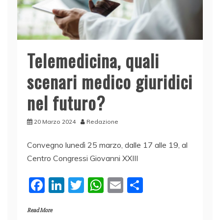
Telemedicina, quali
scenari medico giuridici
nel futuro?
20 Marzo 2024
Redazione
Convegno lunedì 25 marzo, dalle 17 alle 19, al
Centro Congressi Giovanni XXIII
F
Li
T
W
E
C
a
n
w
h
m
o
Read More
c
k
itt
at
ai
n