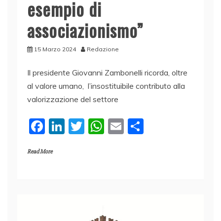
esempio di
associazionismo”
15 Marzo 2024
Redazione
Il presidente Giovanni Zambonelli ricorda, oltre
al valore umano, l’insostituibile contributo alla
valorizzazione del settore
F
Li
T
W
E
C
a
n
w
h
m
o
Read More
c
k
itt
at
ai
n
e
e
er
s
l
di
b
dI
A
vi
o
n
p
di
o
p