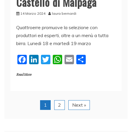
Castello di Malpaga
14 Marzo 2024
laura bernardi
Quattroerre promuove la selezione con
produttori ed esperti, oltre a un menù a tutta
birra. Lunedi 18 e martedì 19 marzo
F
Li
T
W
E
C
a
n
w
h
m
o
Read More
c
k
itt
at
ai
n
e
e
er
s
l
di
b
dI
A
vi
o
n
p
di
1
2
Next »
o
p
k