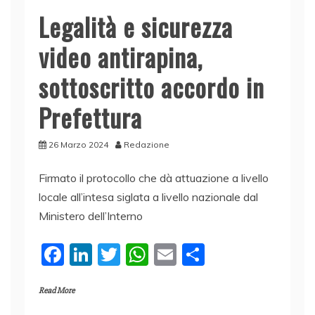
Legalità e sicurezza
video antirapina,
sottoscritto accordo in
Prefettura
26 Marzo 2024
Redazione
Firmato il protocollo che dà attuazione a livello
locale all’intesa siglata a livello nazionale dal
Ministero dell’Interno
F
Li
T
W
E
C
a
n
w
h
m
o
Read More
c
k
itt
at
ai
n