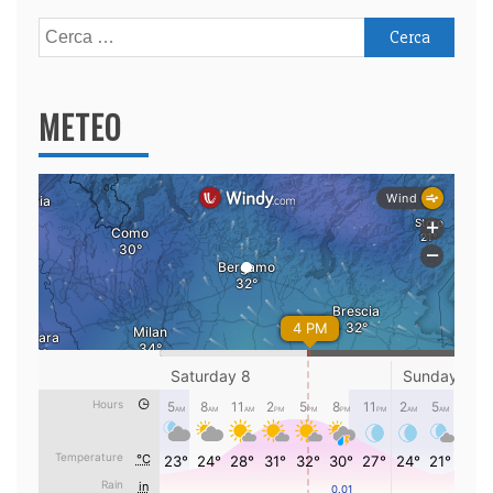
Ricerca
per:
METEO