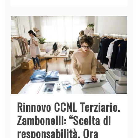
e
e
er
s
l
di
b
dI
A
vi
o
n
p
di
o
p
k
Rinnovo CCNL Terziario.
Zambonelli: “Scelta di
responsabilità. Ora