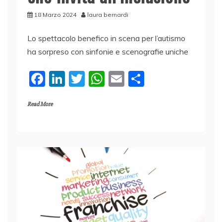
18 Marzo 2024
laura bernardi
Lo spettacolo benefico in scena per l’autismo
ha sorpreso con sinfonie e scenografie uniche
F
Li
T
W
E
C
a
n
w
h
m
o
Read More
c
k
itt
at
ai
n
e
e
er
s
l
di
b
dI
A
vi
o
n
p
di
o
p
k