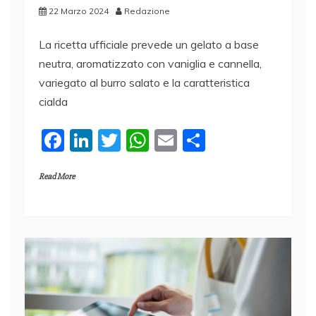
22 Marzo 2024
Redazione
La ricetta ufficiale prevede un gelato a base
neutra, aromatizzato con vaniglia e cannella,
variegato al burro salato e la caratteristica
cialda
F
Li
T
W
E
C
a
n
w
h
m
o
Read More
c
k
itt
at
ai
n
e
e
er
s
l
di
b
dI
A
vi
o
n
p
di
o
p
k