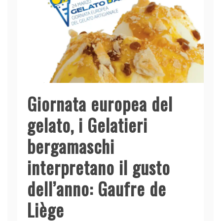
o
p
k
Giornata europea del
gelato, i Gelatieri
bergamaschi
interpretano il gusto
dell’anno: Gaufre de
Liège