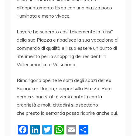
all’appuntamento Expo con una piazza poco
illuminata e meno vivace.
Lovere ha superato così felicemente la “crisi”
della sua Piazza e ribadisce la sua vocazione al
commercio di qualità e il suo essere un punto di
riferimento per lo shopping dei residenti in
Vallecamonica e Valseriana.
Rimangono aperte le sorti degli spazi dell’ex
Spinnaker Donna, sempre sulla Piazza. Pare
però ci siano stati diversi contatti con la
proprietà e molti cittadini si aspettano
che presto la serranda possa riaprire anche qui.
F
Li
T
W
E
C