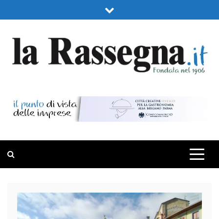
Skip
to
content
LA RASSEGNA
PORTALE DI ECONOMIA E FINANZA