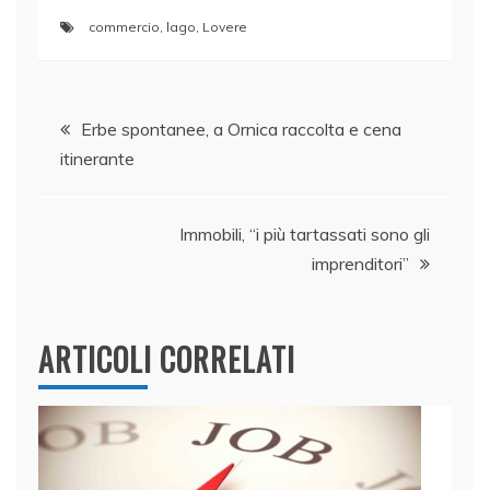
a
n
w
h
m
o
commercio
,
lago
,
Lovere
c
k
itt
at
ai
n
e
e
er
s
l
di
Navigazione
b
dI
A
vi
Erbe spontanee, a Ornica raccolta e cena
o
n
p
di
itinerante
articoli
o
p
k
Immobili, “i più tartassati sono gli
imprenditori”
ARTICOLI CORRELATI