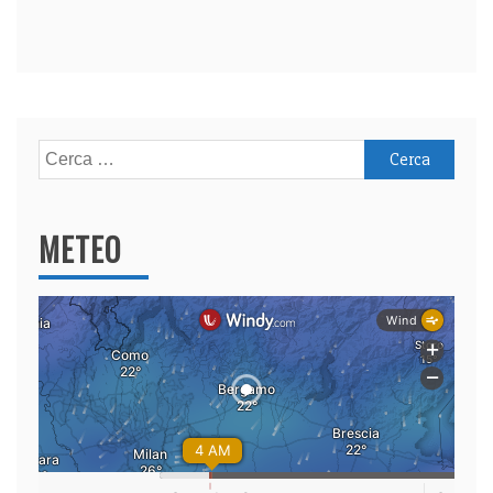
Ricerca
per:
METEO