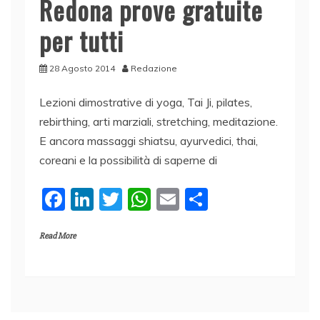
Redona prove gratuite
per tutti
28 Agosto 2014
Redazione
Lezioni dimostrative di yoga, Tai Ji, pilates,
rebirthing, arti marziali, stretching, meditazione.
E ancora massaggi shiatsu, ayurvedici, thai,
coreani e la possibilità di saperne di
F
Li
T
W
E
C
a
n
w
h
m
o
Read More
c
k
itt
at
ai
n
e
e
er
s
l
di
b
dI
A
vi
o
n
p
di