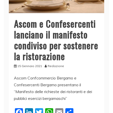
Ascom e Confesercenti
lanciano il manifesto
condiviso per sostenere
la ristorazione
15 Gennaio 2021
Redazione
Ascom Confcommercio Bergamo e
Confesercenti Bergamo presentano il
“Manifesto delle richieste dei ristoranti e dei
pubblici esercizi bergamaschi”
F
Li
T
W
E
C