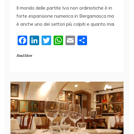
Il mondo delle partite Iva non ordinistiche è in
forte espansione numerica in Bergamasca ma
è anche uno dei settori più colpiti e quanto mai
F
Li
T
W
E
C
a
n
w
h
m
o
Read More
c
k
itt
at
ai
n
e
e
er
s
l
di
b
dI
A
vi
o
n
p
di
o
p
k