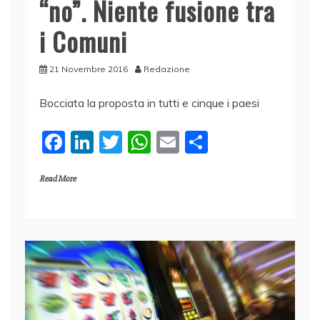
“no”. Niente fusione tra
i Comuni
21 Novembre 2016
Redazione
Bocciata la proposta in tutti e cinque i paesi
F
Li
T
W
E
C
a
n
w
h
m
o
Read More
c
k
itt
at
ai
n
e
e
er
s
l
di
b
dI
A
vi
o
n
p
di
o
p
k