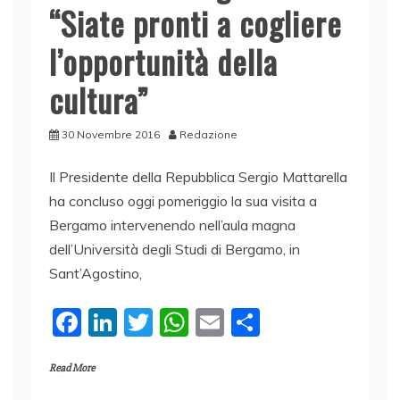
“Siate pronti a cogliere
l’opportunità della
cultura”
30 Novembre 2016
Redazione
Il Presidente della Repubblica Sergio Mattarella
ha concluso oggi pomeriggio la sua visita a
Bergamo intervenendo nell’aula magna
dell’Università degli Studi di Bergamo, in
Sant’Agostino,
F
Li
T
W
E
C
a
n
w
h
m
o
Read More
c
k
itt
at
ai
n