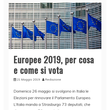
b
dI
A
vi
o
n
p
di
o
p
k
Europee 2019, per cosa
e come si vota
21 Maggio 2019
Redazione
Domenica 26 maggio si svolgono in Italia le
Elezioni per rinnovare il Parlamento Europeo.
L’Italia manda a Strasburgo 73 deputati, che