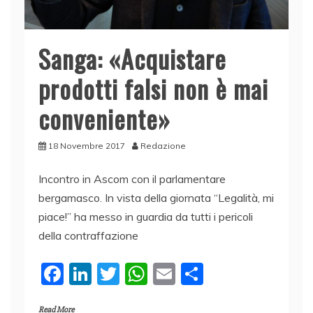
Sanga: «Acquistare
prodotti falsi non è mai
conveniente»
18 Novembre 2017
Redazione
Incontro in Ascom con il parlamentare
bergamasco. In vista della giornata “Legalità, mi
piace!” ha messo in guardia da tutti i pericoli
della contraffazione
F
Li
T
W
E
C
a
n
w
h
m
o
Read More