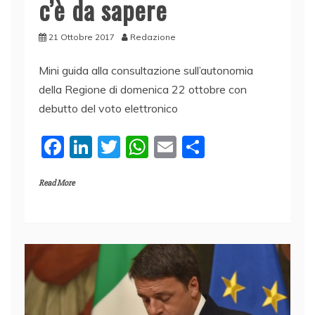
c’è da sapere
21 Ottobre 2017
Redazione
Mini guida alla consultazione sull’autonomia
della Regione di domenica 22 ottobre con
debutto del voto elettronico
F
Li
T
W
E
C
a
n
w
h
m
o
Read More
c
k
itt
at
ai
n
e
e
er
s
l
di
b
dI
A
vi
o
n
p
di
o
p
k