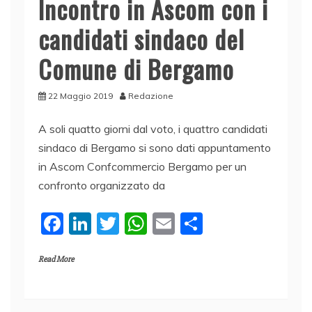
Incontro in Ascom con i
candidati sindaco del
Comune di Bergamo
22 Maggio 2019
Redazione
A soli quatto giorni dal voto, i quattro candidati
sindaco di Bergamo si sono dati appuntamento
in Ascom Confcommercio Bergamo per un
confronto organizzato da
F
Li
T
W
E
C
a
n
w
h
m
o
Read More
c
k
itt
at
ai
n
e
e
er
s
l
di