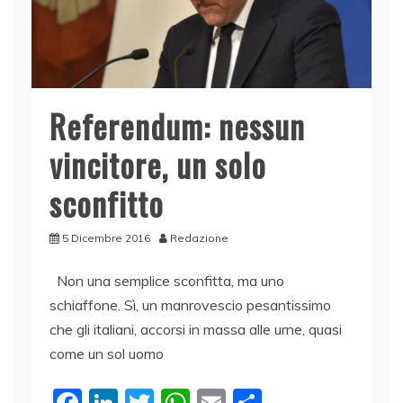
Referendum: nessun
vincitore, un solo
sconfitto
5 Dicembre 2016
Redazione
Non una semplice sconfitta, ma uno
schiaffone. Sì, un manrovescio pesantissimo
che gli italiani, accorsi in massa alle urne, quasi
come un sol uomo
F
Li
T
W
E
C