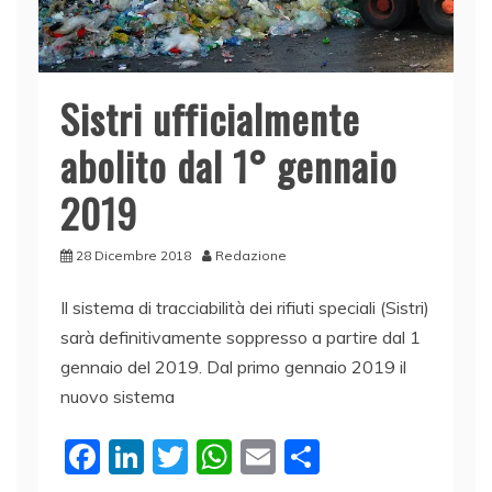
Sistri ufficialmente
abolito dal 1° gennaio
2019
28 Dicembre 2018
Redazione
Il sistema di tracciabilità dei rifiuti speciali (Sistri)
sarà definitivamente soppresso a partire dal 1
gennaio del 2019. Dal primo gennaio 2019 il
nuovo sistema
F
Li
T
W
E
C