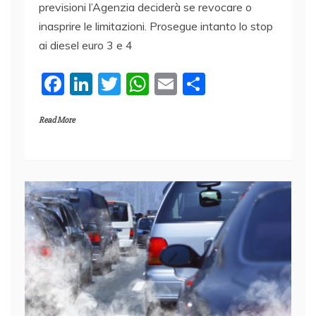
previsioni l’Agenzia deciderà se revocare o
inasprire le limitazioni. Prosegue intanto lo stop
ai diesel euro 3 e 4
F
Li
T
W
E
C
a
n
w
h
m
o
Read More
c
k
itt
at
ai
n
e
e
er
s
l
di
b
dI
A
vi
o
n
p
di
o
p
k