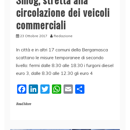
circolazione dei veicoli
commerciali
23 Ottobre 2017
Redazione
In città e in altri 17 comuni della Bergamasca
scattano le misure temporanee di secondo
livello: fermi dalle 8.30 alle 18.30 i furgoni diesel
euro 3, dalle 8.30 alle 12.30 gli euro 4
F
Li
T
W
E
C
a
n
w
h
m
o
Read More
c
k
itt
at
ai
n
e
e
er
s
l
di
b
dI
A
vi