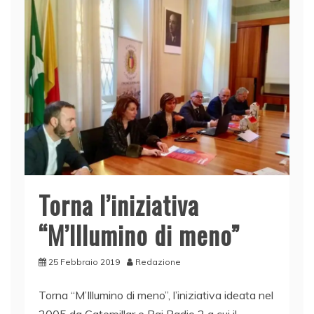
o
n
p
di
o
p
k
Torna l’iniziativa
“M’Illumino di meno”
25 Febbraio 2019
Redazione
Torna “M’Illumino di meno”, l’iniziativa ideata nel