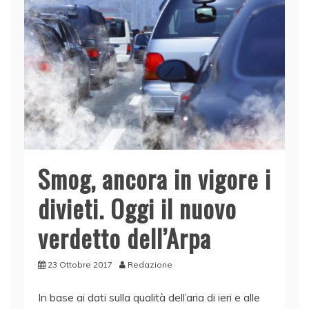
o
n
p
di
o
p
k
Smog, ancora in vigore i
divieti. Oggi il nuovo
verdetto dell’Arpa
23 Ottobre 2017
Redazione
In base ai dati sulla qualità dell’aria di ieri e alle