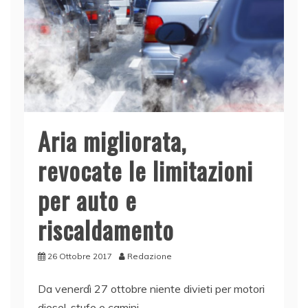
k
Aria migliorata,
revocate le limitazioni
per auto e
riscaldamento
26 Ottobre 2017
Redazione
Da venerdì 27 ottobre niente divieti per motori
diesel, stufe e camini