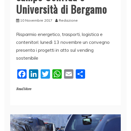
Università di Bergamo
10 Novembre 2017
Redazione
Risparmio energetico, trasporti, logistica e
contenitori: lunedì 13 novembre un convegno
presenta i progetti in atto sul vending
sostenibile
F
Li
T
W
E
C
a
n
w
h
m
o
Read More
c
k
itt
at
ai
n
e
e
er
s
l
di
b
dI
A
vi
o
n
p
di
o
p