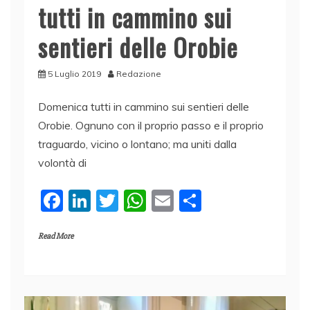
tutti in cammino sui
sentieri delle Orobie
5 Luglio 2019
Redazione
Domenica tutti in cammino sui sentieri delle
Orobie. Ognuno con il proprio passo e il proprio
traguardo, vicino o lontano; ma uniti dalla
volontà di
F
Li
T
W
E
C
a
n
w
h
m
o
Read More
c
k
itt
at
ai
n
e
e
er
s
l
di
b
dI
A
vi