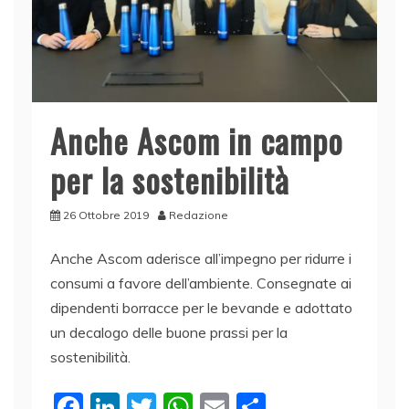
Anche Ascom in campo
per la sostenibilità
26 Ottobre 2019
Redazione
Anche Ascom aderisce all’impegno per ridurre i
consumi a favore dell’ambiente. Consegnate ai
dipendenti borracce per le bevande e adottato
un decalogo delle buone prassi per la
sostenibilità.
F
Li
T
W
E
C