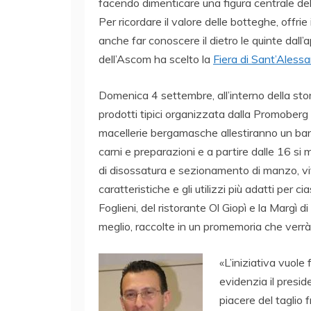
facendo dimenticare una figura centrale dell
Per ricordare il valore delle botteghe, offrie
anche far conoscere il dietro le quinte dall
dell’Ascom ha scelto la
Fiera di Sant’Aless
Domenica 4 settembre, all’interno della stori
prodotti tipici organizzata dalla Promoberg
macellerie bergamasche allestiranno un banco
carni e preparazioni e a partire dalle 16 si 
di disossatura e sezionamento di manzo, vite
caratteristiche e gli utilizzi più adatti per 
Foglieni, del ristorante Ol Giopì e la Margì d
meglio, raccolte in un promemoria che verrà
«L’iniziativa vuole 
evidenzia il presi
piacere del taglio f