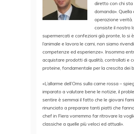
diretto con chi sta
domanda». Quella d
operazione verità.
consiste il nostro 
supermercati e confezioni già pronte, lo si 
l’animale e lavora le carni, non siamo rivend
competenze ed esperienze». Insomma entrar
acquistare prodotti di qualità, controllati e c
proteine, fondamentale per la crescita dei 
«L’allarme dell’Oms sulla carne rossa – spie
imparato a valutare bene le notizie, il probl
sentire è semmai il fatto che le giovani fa
rinunciato a preparare tanti piatti che fanno
chef in Fiera vorremmo far ritrovare la vogli
classiche a quelle più veloci ed attuali».