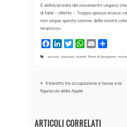
E dell’avanzata del movimento vegano che d
di farle – riflette -. Troppo spesso invece v
non segue questa visione, della nostra categ
reciproco».
F
Li
T
W
E
C
a
n
w
h
m
o
ascom
,
consumi
,
eventi
,
fiera di Bergamo
,
macel
c
k
itt
at
ai
n
e
e
er
s
l
di
Navigazione
b
dI
A
vi
Il baratto tra occupazione e tasse e la
o
n
p
di
figuraccia della Apple
articoli
o
p
k
ARTICOLI CORRELATI