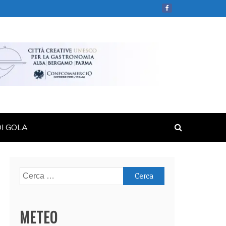
DI GOLA
Ricerca
per:
METEO