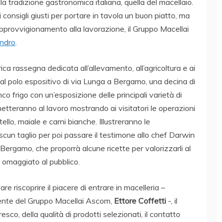
a tradizione gastronomica italiana, quella del macellaio.
 i consigli giusti per portare in tavola un buon piatto, ma
’approvvigionamento alla lavorazione, il Gruppo Macellai
andro
.
ca rassegna dedicata all’allevamento, all’agricoltura e ai
 al polo espositivo di via Lunga a Bergamo, una decina di
 frigo con un’esposizione delle principali varietà di
metteranno al lavoro mostrando ai visitatori le operazioni
llo, maiale e carni bianche. Illustreranno le
ciascun taglio per poi passare il testimone allo chef Darwin
i Bergamo, che proporrà alcune ricette per valorizzarli al
 omaggiato al pubblico.
fare riscoprire il piacere di entrare in macelleria –
dente del Gruppo Macellai Ascom,
Ettore Coffetti
-, il
resco, della qualità di prodotti selezionati, il contatto