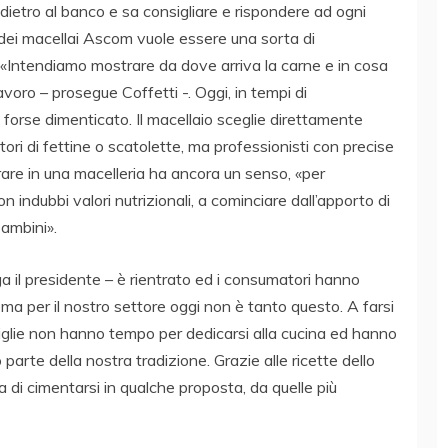
 dietro al banco e sa consigliare e rispondere ad ogni
ei macellai Ascom vuole essere una sorta di
 «Intendiamo mostrare da dove arriva la carne e in cosa
lavoro – prosegue Coffetti -. Oggi, in tempi di
è forse dimenticato. Il macellaio sceglie direttamente
itori di fettine o scatolette, ma professionisti con precise
e in una macelleria ha ancora un senso, «per
on indubbi valori nutrizionali, a cominciare dall’apporto di
bambini».
ga il presidente – è rientrato ed i consumatori hanno
ema per il nostro settore oggi non è tanto questo. A farsi
miglie non hanno tempo per dedicarsi alla cucina ed hanno
 parte della nostra tradizione. Grazie alle ricette dello
a di cimentarsi in qualche proposta, da quelle più