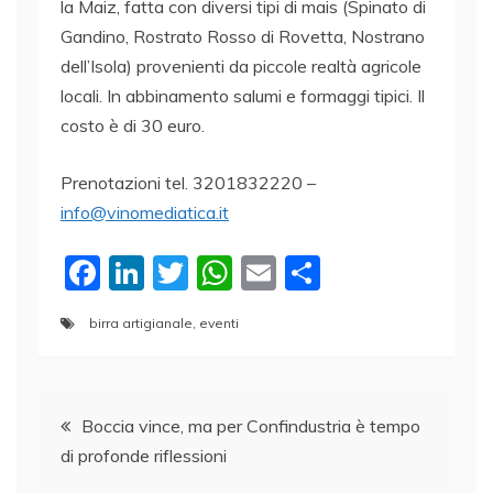
la Maiz, fatta con diversi tipi di mais (Spinato di
Gandino, Rostrato Rosso di Rovetta, Nostrano
dell’Isola) provenienti da piccole realtà agricole
locali. In abbinamento salumi e formaggi tipici. Il
costo è di 30 euro.
Prenotazioni tel. 3201832220 –
info@vinomediatica.it
F
Li
T
W
E
C
a
n
w
h
m
o
birra artigianale
,
eventi
c
k
itt
at
ai
n
e
e
er
s
l
di
Navigazione
b
dI
A
vi
Boccia vince, ma per Confindustria è tempo
o
n
p
di
di profonde riflessioni
articoli
o
p