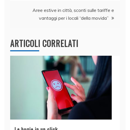
k
Aree estive in città, sconti sulle tariffe e
vantaggi per i locali “della movida”
ARTICOLI CORRELATI
Le bugie in un click