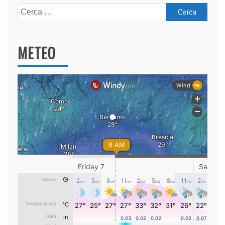
Ricerca
per:
METEO