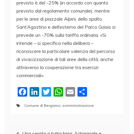
previsto è del -25% (in accordo con quanto
previsto dal regolamento comunale), mentre
per le aree di piazzale Alpini, dello spalto
Sant’Agostino e dell’esterno del Parco Goisis si
prevede un -70% sulla tariffa ordinaria. «Si
intende – si specifica nella delibera –
riconoscere la particolare valenza del percorso
di vivacizzazione di tali aree della città, anche
attraverso la cooperazione tra esercizi
commerciali».
F
Li
T
W
E
C
a
n
w
h
m
o
Comune di Bergamo
,
somministrazione
c
k
itt
at
ai
n
e
e
er
s
l
di
Navigazione
b
dI
A
vi
Una serata a tutta birra. Artigianale e