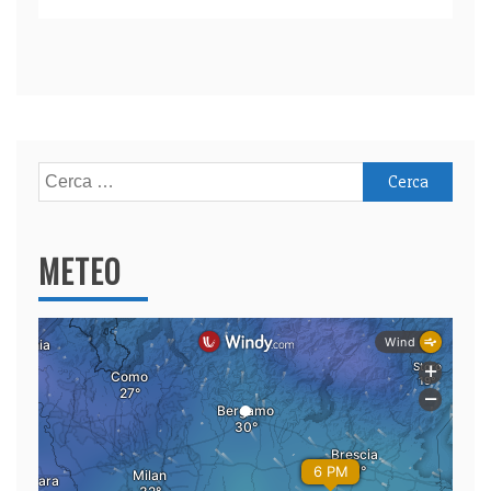
Ricerca
per:
METEO