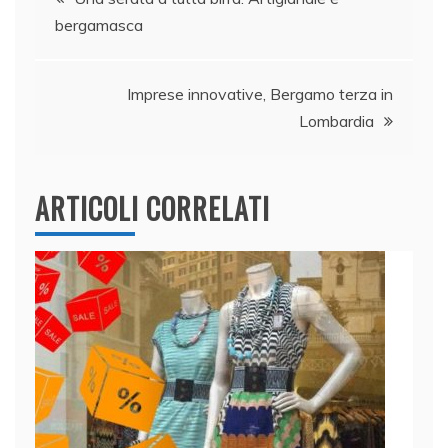
o
n
p
di
bergamasca
articoli
o
p
k
Imprese innovative, Bergamo terza in
Lombardia
ARTICOLI CORRELATI