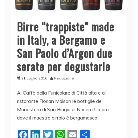
Birre “trappiste” made
in Italy, a Bergamo e
San Paolo d’Argon due
serate per degustarle
21 Luglio 2016
Redazione
Al Caffè della Funicolare di Città alta e al
ristorante Florian Maison le bottiglie del
Monastero di San Biagio di Nocera Umbra,
dove il maestro birraio è bergamasco
F
Li
T
W
E
C