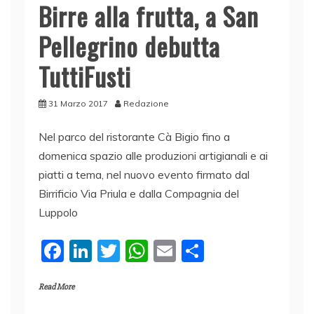
Birre alla frutta, a San
Pellegrino debutta
TuttiFusti
31 Marzo 2017
Redazione
Nel parco del ristorante Cà Bigio fino a
domenica spazio alle produzioni artigianali e ai
piatti a tema, nel nuovo evento firmato dal
Birrificio Via Priula e dalla Compagnia del
Luppolo
F
Li
T
W
E
C
a
n
w
h
m
o
Read More
c
k
itt
at
ai
n