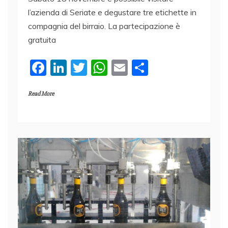
l’azienda di Seriate e degustare tre etichette in
compagnia del birraio. La partecipazione è
gratuita
F
Li
T
W
E
C
a
n
w
h
m
o
Read More
c
k
itt
at
ai
n
e
e
er
s
l
di
b
dI
A
vi
o
n
p
di
o
p
k