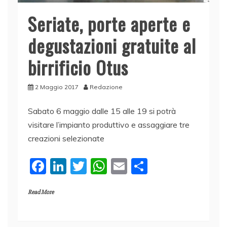
Seriate, porte aperte e
degustazioni gratuite al
birrificio Otus
2 Maggio 2017
Redazione
Sabato 6 maggio dalle 15 alle 19 si potrà
visitare l’impianto produttivo e assaggiare tre
creazioni selezionate
F
Li
T
W
E
C
a
n
w
h
m
o
Read More
c
k
itt
at
ai
n
e
e
er
s
l
di