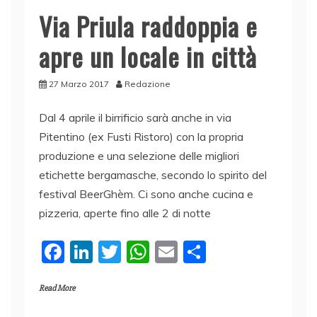
Via Priula raddoppia e
apre un locale in città
27 Marzo 2017
Redazione
Dal 4 aprile il birrificio sarà anche in via
Pitentino (ex Fusti Ristoro) con la propria
produzione e una selezione delle migliori
etichette bergamasche, secondo lo spirito del
festival BeerGhèm. Ci sono anche cucina e
pizzeria, aperte fino alle 2 di notte
F
Li
T
W
E
C
a
n
w
h
m
o
Read More
c
k
itt
at
ai
n