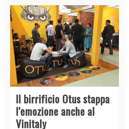
b
dI
A
vi
o
n
p
di
o
p
k
Il birrificio Otus stappa
l’emozione anche al
Vinitaly