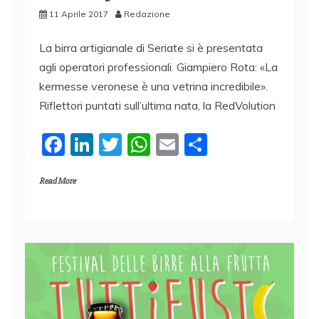
11 Aprile 2017
Redazione
La birra artigianale di Seriate si è presentata
agli operatori professionali. Giampiero Rota: «La
kermesse veronese è una vetrina incredibile».
Riflettori puntati sull’ultima nata, la RedVolution
F
Li
T
W
E
C
a
n
w
h
m
o
Read More
c
k
itt
at
ai
n
e
e
er
s
l
di
b
dI
A
vi
o
n
p
di
o
p
k