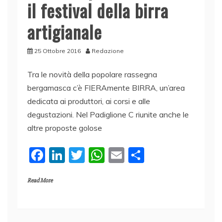
il festival della birra
artigianale
25 Ottobre 2016
Redazione
Tra le novità della popolare rassegna
bergamasca c’è FIERAmente BIRRA, un’area
dedicata ai produttori, ai corsi e alle
degustazioni. Nel Padiglione C riunite anche le
altre proposte golose
F
Li
T
W
E
C
a
n
w
h
m
o
Read More
c
k
itt
at
ai
n
e
e
er
s
l
di
b
dI
A
vi