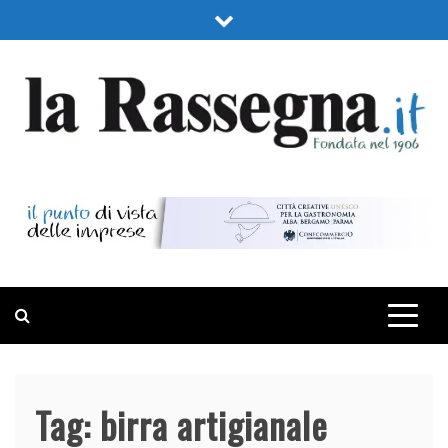
Skip
to
content
LA RASSEGNA
PORTALE DI ECONOMIA E FINANZA
Tag:
birra artigianale