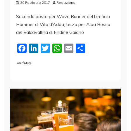
20 Febbraio 2017
Redazione
Secondo posto per Wave Runner del birrificio
Hammer di Villa d’Adda, terzo per Alba Rossa
del Valcavallina di Endine Gaiano
F
Li
T
W
E
C
a
n
w
h
m
o
Read More
c
k
itt
at
ai
n
e
e
er
s
l
di
b
dI
A
vi
o
n
p
di
o
p
k