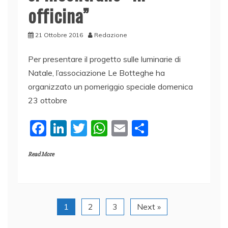
officina”
21 Ottobre 2016
Redazione
Per presentare il progetto sulle luminarie di
Natale, l’associazione Le Botteghe ha
organizzato un pomeriggio speciale domenica
23 ottobre
F
Li
T
W
E
C
a
n
w
h
m
o
Read More
c
k
itt
at
ai
n
e
e
er
s
l
di
b
dI
A
vi
o
n
p
di
1
2
3
Next »
o
p