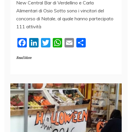
New Central Bar di Verdellino e Carla
Alimentari di Osio Sotto sono i vincitori del
concorso di Natale, al quale hanno partecipato
111 attività
F
Li
T
W
E
C
a
n
w
h
m
o
Read More
c
k
itt
at
ai
n
e
e
er
s
l
di
b
dI
A
vi
o
n
p
di
o
p
k