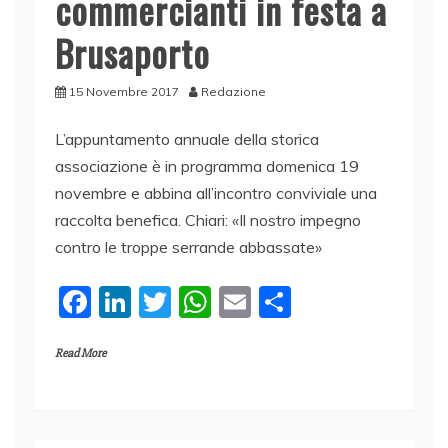
commercianti in festa a
Brusaporto
15 Novembre 2017
Redazione
L’appuntamento annuale della storica
associazione è in programma domenica 19
novembre e abbina all’incontro conviviale una
raccolta benefica. Chiari: «Il nostro impegno
contro le troppe serrande abbassate»
F
Li
T
W
E
C
a
n
w
h
m
o
Read More
c
k
itt
at
ai
n
e
e
er
s
l
di
b
dI
A
vi