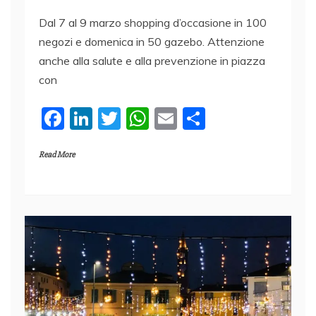
Dal 7 al 9 marzo shopping d’occasione in 100
negozi e domenica in 50 gazebo. Attenzione
anche alla salute e alla prevenzione in piazza
con
F
Li
T
W
E
C
a
n
w
h
m
o
Read More
c
k
itt
at
ai
n
e
e
er
s
l
di
b
dI
A
vi
o
n
p
di
o
p
k