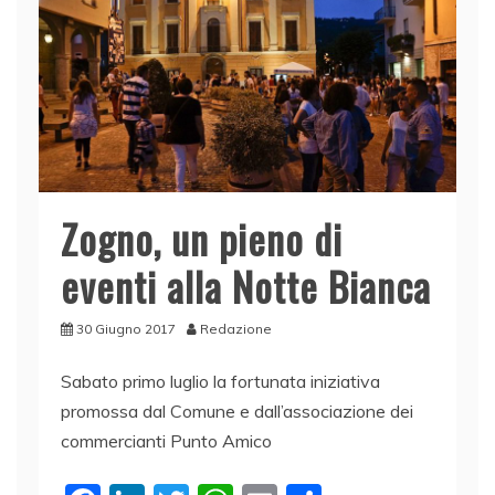
o
n
p
di
o
p
k
Zogno, un pieno di
eventi alla Notte Bianca
30 Giugno 2017
Redazione
Sabato primo luglio la fortunata iniziativa
promossa dal Comune e dall’associazione dei
commercianti Punto Amico