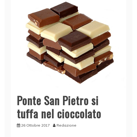
o
n
p
di
o
p
k
Ponte San Pietro si
tuffa nel cioccolato
26 Ottobre 2017
Redazione