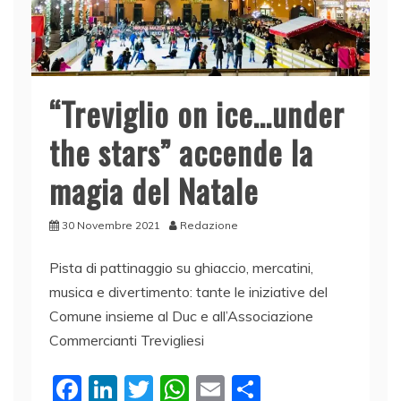
“Treviglio on ice…under
the stars” accende la
magia del Natale
30 Novembre 2021
Redazione
Pista di pattinaggio su ghiaccio, mercatini,
musica e divertimento: tante le iniziative del
Comune insieme al Duc e all’Associazione
Commercianti Trevigliesi
F
Li
T
W
E
C