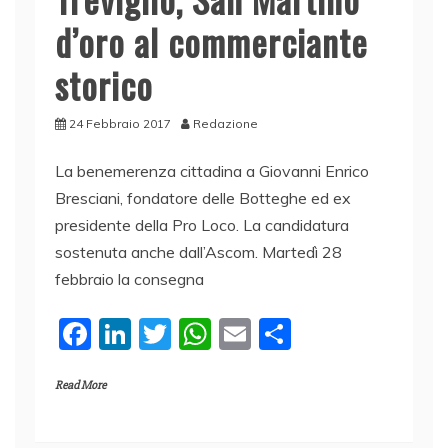
d’oro al commerciante
storico
24 Febbraio 2017
Redazione
La benemerenza cittadina a Giovanni Enrico
Bresciani, fondatore delle Botteghe ed ex
presidente della Pro Loco. La candidatura
sostenuta anche dall’Ascom. Martedì 28
febbraio la consegna
F
Li
T
W
E
C
a
n
w
h
m
o
Read More
c
k
itt
at
ai
n
e
e
er
s
l
di