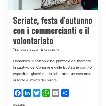
Seriate, festa d’autunno
con i commercianti e il
volontariato
27 Ottobre 2016
Redazione
Domenica 30 ottobre nel piazzale del mercato
l’iniziativa del Comune e delle Botteghe con 70
espositori, giochi, moda, laboratori, un concorso
di torte e sfilata dell’orrore
F
Li
T
W
E
C
a
n
w
h
m
o
Read More