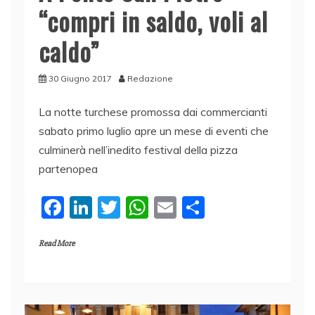
“compri in saldo, voli al
caldo”
30 Giugno 2017
Redazione
La notte turchese promossa dai commercianti
sabato primo luglio apre un mese di eventi che
culminerà nell’inedito festival della pizza
partenopea
F
Li
T
W
E
C
a
n
w
h
m
o
Read More
c
k
itt
at
ai
n
e
e
er
s
l
di
b
dI
A
vi