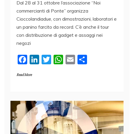
Dal 28 al 31 ottobre l’associazione “Noi
commercianti di Ponte” organizza
Cioccolandiadue, con dimostrazioni, laboratori e
un panino farcito da record. C’è anche il tour
con distribuzione di gadget e assaggi nei
negozi
F
Li
T
W
E
C
a
n
w
h
m
o
Read More
c
k
itt
at
ai
n
e
e
er
s
l
di
b
dI
A
vi
o
n
p
di
o
p
k