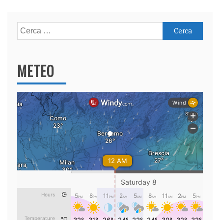
Ricerca
per:
METEO