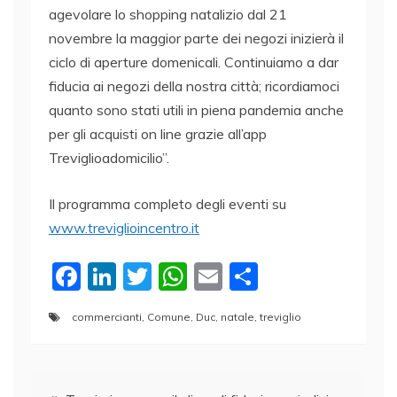
agevolare lo shopping natalizio dal 21
novembre la maggior parte dei negozi inizierà il
ciclo di aperture domenicali. Continuiamo a dar
fiducia ai negozi della nostra città; ricordiamoci
quanto sono stati utili in piena pandemia anche
per gli acquisti on line grazie all’app
Treviglioadomicilio”.
Il programma completo degli eventi su
www.treviglioincentro.it
F
Li
T
W
E
C
a
n
w
h
m
o
commercianti
,
Comune
,
Duc
,
natale
,
treviglio
c
k
itt
at
ai
n
e
e
er
s
l
di
Navigazione
b
dI
A
vi