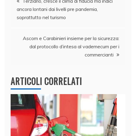
Terziario, cresce il clima di fiducia ma indici
o
n
p
di
ancora lontani dai livelli pre pandemia,
articoli
o
p
soprattutto nel turismo
k
Ascom e Carabinieri insieme per la sicurezza:
dal protocollo d’intesa al vademecum per i
commercianti
ARTICOLI CORRELATI