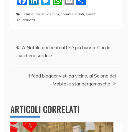
F
Li
T
W
E
C
a
n
w
h
m
o
alimentaristi
,
ascom
,
commercianti
,
eventi
,
c
k
itt
at
ai
n
solidarietà
e
e
er
s
l
di
b
dI
A
vi
Navigazione
o
n
p
di
A Natale anche il caffè è più buono. Con lo
o
p
zucchero solidale
articoli
k
I food blogger visti da vicino, al Salone del
Mobile le star bergamasche
ARTICOLI CORRELATI