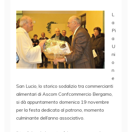
L
a
Pi
a
U
ni
o
n
e
San Lucio, lo storico sodalizio tra commercianti
alimentari di Ascom Confcommercio Bergamo,
si dà appuntamento domenica 19 novembre
per la festa dedicata al patrono, momento
culminante dell’anno associativo.