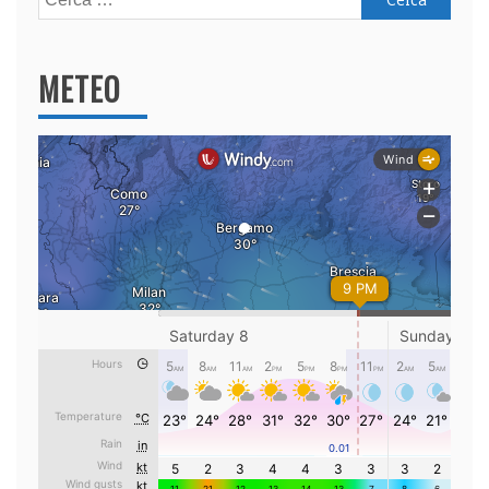
per:
METEO