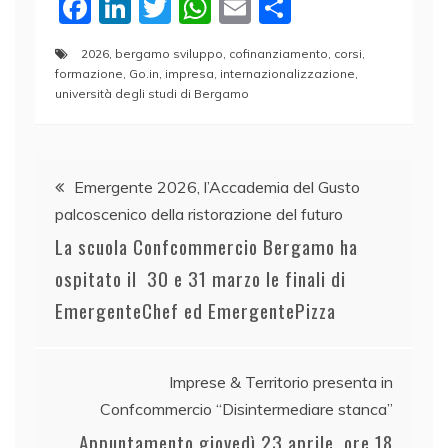
F
Li
T
W
E
C
a
n
w
h
m
o
2026
,
bergamo sviluppo
,
cofinanziamento
,
corsi
,
c
k
itt
at
ai
n
formazione
,
Go.in
,
impresa
,
internazionalizzazione
,
e
e
er
s
l
di
università degli studi di Bergamo
b
dI
A
vi
o
n
p
di
Navigazione
Emergente 2026, l’Accademia del Gusto
o
p
palcoscenico della ristorazione del futuro
articoli
k
La scuola Confcommercio Bergamo ha
ospitato il 30 e 31 marzo le finali di
EmergenteChef ed EmergentePizza
Imprese & Territorio presenta in
Confcommercio “Disintermediare stanca”
Appuntamento giovedì 23 aprile, ore 18