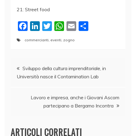
21: Street food
F
Li
T
W
E
C
a
n
w
h
m
o
commercianti
,
eventi
,
zogno
c
k
itt
at
ai
n
e
e
er
s
l
di
Navigazione
b
dI
A
vi
Sviluppo della cultura imprenditoriale, in
o
n
p
di
Università nasce il Contamination Lab
articoli
o
p
k
Lavoro e impresa, anche i Giovani Ascom
partecipano a Bergamo Incontra
ARTICOLI CORRELATI