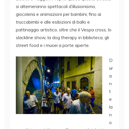
si alterneranno spettacoli d’illusionismo,
giocoleria e animazioni per bambini, fino ai
truccabimbi e alle esibizioni di ballo e
pattinaggio artistico, oltre che il Vespa cross, lo
slackline show, la dog therapy in biblioteca, gli
street food e i musei a porte aperte.
D
ur
a
n
t
e
la
n
o