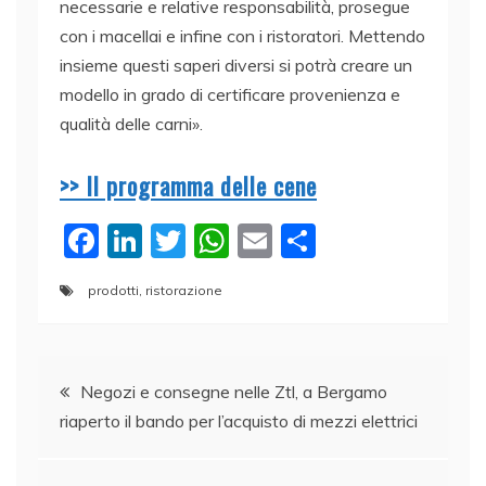
necessarie e relative responsabilità, prosegue
con i macellai e infine con i ristoratori. Mettendo
insieme questi saperi diversi si potrà creare un
modello in grado di certificare provenienza e
qualità delle carni».
>> Il programma delle cene
F
Li
T
W
E
C
a
n
w
h
m
o
prodotti
,
ristorazione
c
k
itt
at
ai
n
e
e
er
s
l
di
Navigazione
b
dI
A
vi
Negozi e consegne nelle Ztl, a Bergamo
o
n
p
di
riaperto il bando per l’acquisto di mezzi elettrici
articoli
o
p
k