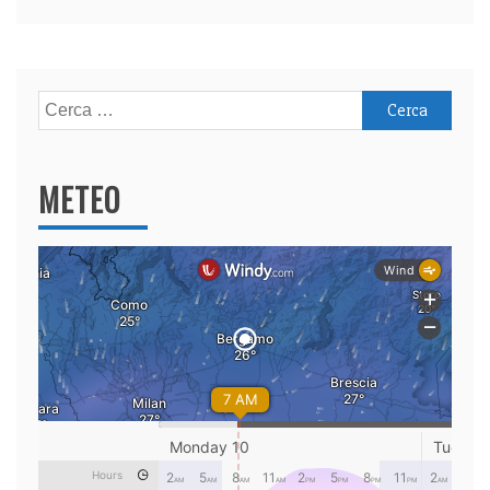
Ricerca
per:
METEO