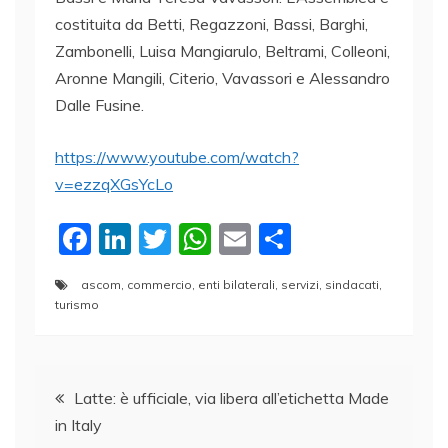
costituita da Betti, Regazzoni, Bassi, Barghi,
Zambonelli, Luisa Mangiarulo, Beltrami, Colleoni,
Aronne Mangili, Citerio, Vavassori e Alessandro
Dalle Fusine.
https://www.youtube.com/watch?
v=ezzqXGsYcLo
F
Li
T
W
E
C
a
n
w
h
m
o
ascom
,
commercio
,
enti bilaterali
,
servizi
,
sindacati
,
c
k
itt
at
ai
n
turismo
e
e
er
s
l
di
b
dI
A
vi
Navigazione
o
n
p
di
Latte: è ufficiale, via libera all’etichetta Made
o
p
in Italy
articoli