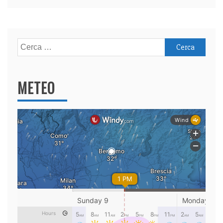
Ricerca
per:
METEO