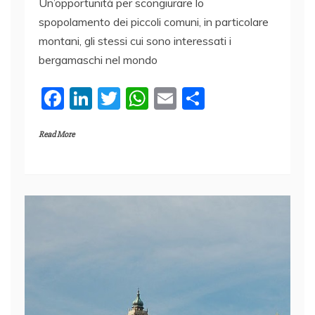
Un’opportunità per scongiurare lo
spopolamento dei piccoli comuni, in particolare
montani, gli stessi cui sono interessati i
bergamaschi nel mondo
F
Li
T
W
E
C
a
n
w
h
m
o
Read More
c
k
itt
at
ai
n
e
e
er
s
l
di
b
dI
A
vi
o
n
p
di
o
p
k