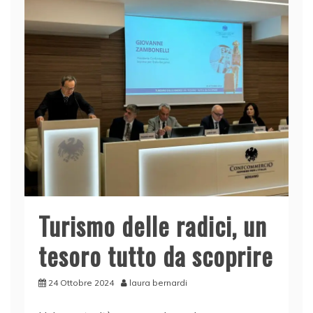
o
n
p
di
o
p
k
Turismo delle radici, un
tesoro tutto da scoprire
24 Ottobre 2024
laura bernardi