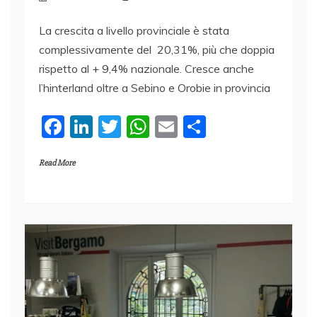
La crescita a livello provinciale è stata
complessivamente del 20,31%, più che doppia
rispetto al + 9,4% nazionale. Cresce anche
l’hinterland oltre a Sebino e Orobie in provincia
F
Li
T
W
E
C
a
n
w
h
m
o
Read More
c
k
itt
at
ai
n
e
e
er
s
l
di
b
dI
A
vi
o
n
p
di
o
p
k