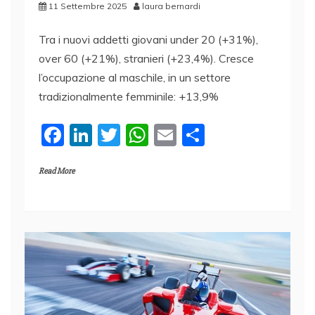
11 Settembre 2025
laura bernardi
Tra i nuovi addetti giovani under 20 (+31%),
over 60 (+21%), stranieri (+23,4%). Cresce
l’occupazione al maschile, in un settore
tradizionalmente femminile: +13,9%
F
Li
T
W
E
C
a
n
w
h
m
o
Read More
c
k
itt
at
ai
n
e
e
er
s
l
di
b
dI
A
vi
o
n
p
di
o
p
k