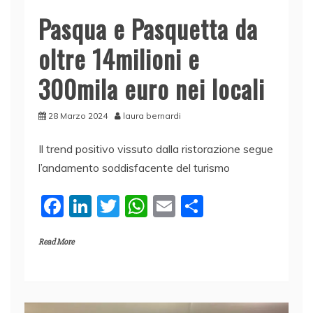
Pasqua e Pasquetta da
oltre 14milioni e
300mila euro nei locali
28 Marzo 2024
laura bernardi
Il trend positivo vissuto dalla ristorazione segue
l’andamento soddisfacente del turismo
F
Li
T
W
E
C
a
n
w
h
m
o
Read More
c
k
itt
at
ai
n
e
e
er
s
l
di
b
dI
A
vi