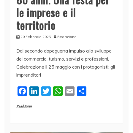
le imprese e il
territorio
20 Febbraio 2025
Redazione
Dal secondo dopoguerra impulso allo sviluppo
del commercio, turismo, servizi e professioni.
Celebrazione il 25 maggio con i protagonisti: gli
imprenditori
F
Li
T
W
E
C
a
n
w
h
m
o
Read More
c
k
itt
at
ai
n
e
e
er
s
l
di
b
dI
A
vi