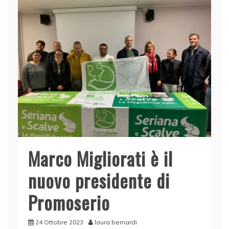
o
n
p
di
o
p
k
Marco Migliorati è il
nuovo presidente di
Promoserio
24 Ottobre 2023
laura bernardi