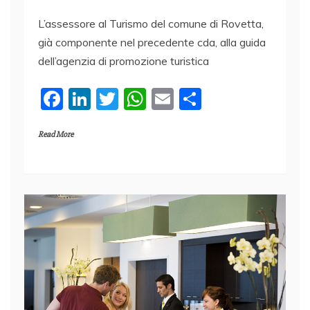
L’assessore al Turismo del comune di Rovetta,
già componente nel precedente cda, alla guida
dell’agenzia di promozione turistica
F
Li
T
W
E
C
a
n
w
h
m
o
Read More
c
k
itt
at
ai
n
e
e
er
s
l
di
b
dI
A
vi
o
n
p
di
o
p
k