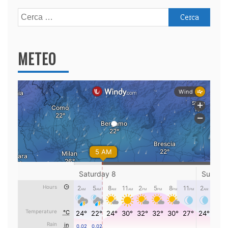
Ricerca
per:
METEO