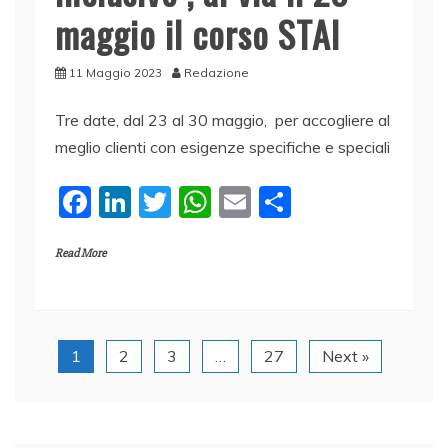
maggio il corso STAI
11 Maggio 2023
Redazione
Tre date, dal 23 al 30 maggio, per accogliere al
meglio clienti con esigenze specifiche e speciali
F
Li
T
W
E
C
a
n
w
h
m
o
Read More
c
k
itt
at
ai
n
e
e
er
s
l
di
b
dI
A
vi
o
n
p
di
1
2
3
…
27
Next »
o
p
k