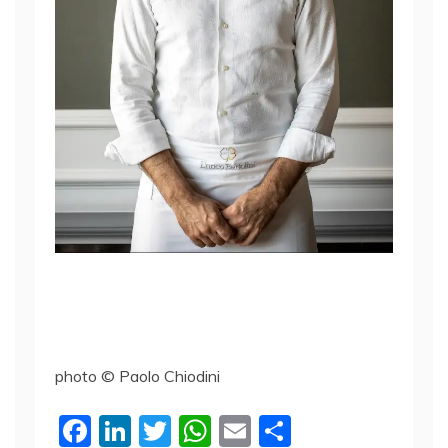
photo © Paolo Chiodini
F
Li
T
W
E
C