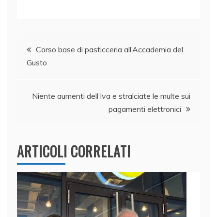
a
n
w
h
m
o
c
k
itt
at
ai
n
e
e
er
s
l
di
Navigazione
b
dI
A
vi
Corso base di pasticceria all’Accademia del
Gusto
o
n
p
di
articoli
o
p
k
Niente aumenti dell’Iva e stralciate le multe sui
pagamenti elettronici
ARTICOLI CORRELATI