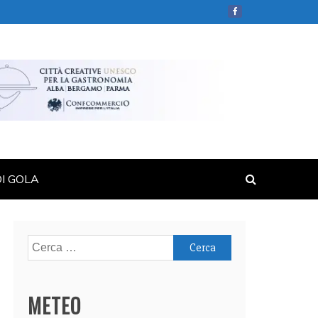
DI GOLA
Ricerca
per:
METEO