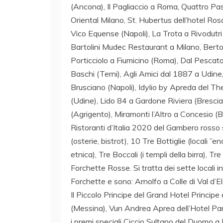
(Ancona), Il Pagliaccio a Roma, Quattro Pa
Oriental Milano, St. Hubertus dell’hotel Ro
Vico Equense (Napoli), La Trota a Rivodutri
Bartolini Mudec Restaurant a Milano, Berto
Porticciolo a Fiumicino (Roma), Dal Pescat
Baschi (Terni), Agli Amici dal 1887 a Udi
Brusciano (Napoli), Idylio by Apreda del 
(Udine), Lido 84 a Gardone Riviera (Brescia
(Agrigento), Miramonti l’Altro a Concesio (
Ristoranti d’Italia 2020 del Gambero rosso 
(osterie, bistrot), 10 Tre Bottiglie (locali
etnica), Tre Boccali (i templi della birra), T
Forchette Rosse. Si tratta dei sette locali i
Forchette e sono: Arnolfo a Colle di Val d’E
Il Piccolo Principe del Grand Hotel Princip
(Messina), Vun Andrea Aprea dell’Hotel Pa
i premi speciali Ciccio Sultano del Duomo a