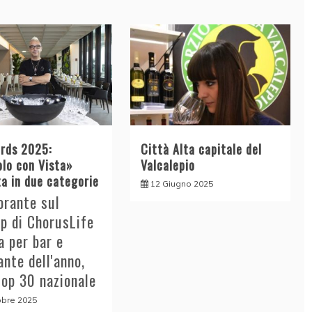
rds 2025:
Città Alta capitale del
olo con Vista»
Valcalepio
ta in due categorie
12 Giugno 2025
torante sul
p di ChorusLife
za per bar e
ante dell'anno,
top 30 nazionale
obre 2025