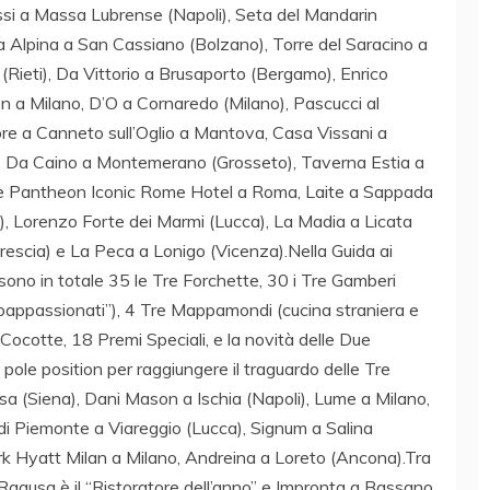
ssi a Massa Lubrense (Napoli), Seta del Mandarin
sa Alpina a San Cassiano (Bolzano), Torre del Saracino a
 (Rieti), Da Vittorio a Brusaporto (Bergamo), Enrico
n a Milano, D’O a Cornaredo (Milano), Pascucci al
ore a Canneto sull’Oglio a Mantova, Casa Vissani a
ne, Da Caino a Montemerano (Grosseto), Taverna Estia a
The Pantheon Iconic Rome Hotel a Roma, Laite a Sappada
), Lorenzo Forte dei Marmi (Lucca), La Madia a Licata
Brescia) e La Peca a Lonigo (Vicenza).Nella Guida ai
sono in totale 35 le Tre Forchette, 30 i Tre Gamberi
 ”enoappassionati”), 4 Tre Mappamondi (cucina straniera e
re Cocotte, 18 Premi Speciali, e la novità delle Due
n pole position per raggiungere il traguardo delle Tre
lsa (Siena), Dani Mason a Ischia (Napoli), Lume a Milano,
e di Piemonte a Viareggio (Lucca), Signum a Salina
rk Hyatt Milan a Milano, Andreina a Loreto (Ancona).Tra
 Ragusa è il “Ristoratore dell’anno” e Impronta a Bassano