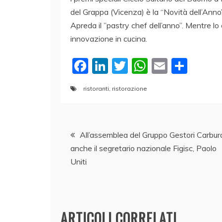
del Grappa (Vicenza) è la “Novità dell’Anno”.
Apreda il ”pastry chef dell’anno”. Mentre l
innovazione in cucina.
F
Li
T
W
E
C
a
n
w
h
m
o
ristoranti
,
ristorazione
c
k
itt
at
ai
n
e
e
er
s
l
di
Navigazione
b
dI
A
vi
All’assemblea del Gruppo Gestori Carbur
o
n
p
di
anche il segretario nazionale Figisc, Paolo
articoli
o
p
Uniti
k
ARTICOLI CORRELATI