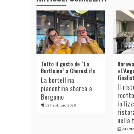
Tutto il gusto de “La
Barawa
Burtleina” a ChorusLife
«L’Ang
finalis
La bortellina
Il ris
piacentina sbarca a
roofto
Bergamo
in liz
12 Febbraio 2026
ristor
nella 
24 Ott