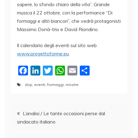
sapere, lo sfondo chiaro della vita”. Grande
musica il 22 ottobre, con la performance “Di
formaggi e altri biancori”, che vedrà protagonisti
Massimo Donà-trio e David Riondino.
Il calendario degli eventi sul sito web
www.progettoforme.eu
.
F
Li
T
W
E
C
a
n
w
h
m
o
dop
,
eventi
,
formaggi
,
mostre
c
k
itt
at
ai
n
e
e
er
s
l
di
Navigazione
b
dI
A
vi
L’analisi / Le tante occasioni perse dal
o
n
p
di
sindacato italiano
articoli
o
p