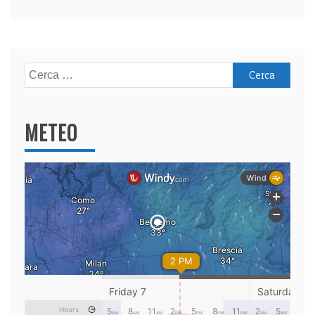
Ricerca
per:
METEO