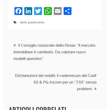
F
Li
T
W
E
C
a
n
w
h
m
o
dolci
,
pasticceria
c
k
itt
at
ai
n
e
e
er
s
l
di
Navigazione
b
dI
A
vi
Il Consiglio nazionale della Fimaa: “Il mercato
o
n
p
di
immobiliare è cambiato. Da valutare nuovi
articoli
o
p
modelli operativi”
k
Dichiarazioni dei redditi, il vademecum del Caaf
50 & Più Ascom per un “730” senza
problemi