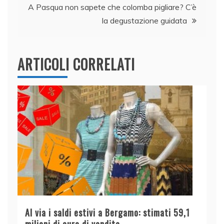
k
A Pasqua non sapete che colomba pigliare? C’è
la degustazione guidata
ARTICOLI CORRELATI
Al via i saldi estivi a Bergamo: stimati 59,1