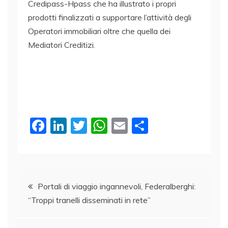
Credipass-Hpass che ha illustrato i propri
prodotti finalizzati a supportare l’attività degli
Operatori immobiliari oltre che quella dei
Mediatori Creditizi.
F
Li
T
W
E
C
a
n
w
h
m
o
c
k
itt
at
ai
n
e
e
er
s
l
di
Navigazione
b
dI
A
vi
Portali di viaggio ingannevoli, Federalberghi:
“Troppi tranelli disseminati in rete”
o
n
p
di
articoli
o
p