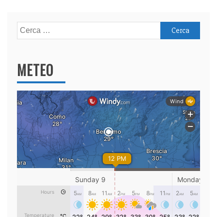
Ricerca
per:
METEO