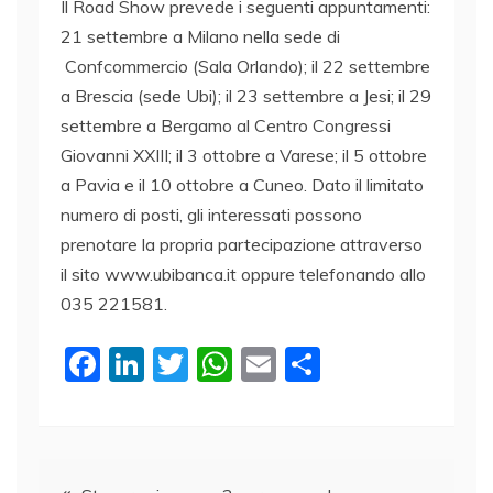
Il Road Show prevede i seguenti appuntamenti:
21 settembre a Milano nella sede di
Confcommercio (Sala Orlando); il 22 settembre
a Brescia (sede Ubi); il 23 settembre a Jesi; il 29
settembre a Bergamo al Centro Congressi
Giovanni XXIII; il 3 ottobre a Varese; il 5 ottobre
a Pavia e il 10 ottobre a Cuneo. Dato il limitato
numero di posti, gli interessati possono
prenotare la propria partecipazione attraverso
il sito www.ubibanca.it oppure telefonando allo
035 221581.
F
Li
T
W
E
C
a
n
w
h
m
o
c
k
itt
at
ai
n
e
e
er
s
l
di
Navigazione