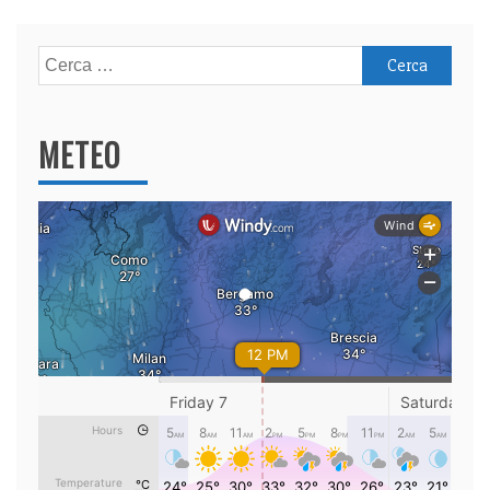
Ricerca
per:
METEO