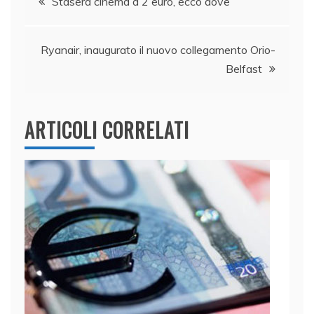
b
dI
A
vi
Stasera cinema a 2 euro, ecco dove
o
n
p
di
articoli
o
p
Ryanair, inaugurato il nuovo collegamento Orio-
k
Belfast
ARTICOLI CORRELATI