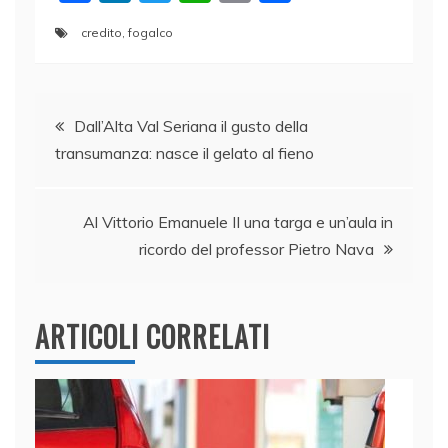
a
n
w
h
m
o
credito
,
fogalco
c
k
itt
at
ai
n
e
e
er
s
l
di
Navigazione
b
dI
A
vi
Dall’Alta Val Seriana il gusto della
o
n
p
di
transumanza: nasce il gelato al fieno
articoli
o
p
k
Al Vittorio Emanuele II una targa e un’aula in
ricordo del professor Pietro Nava
ARTICOLI CORRELATI