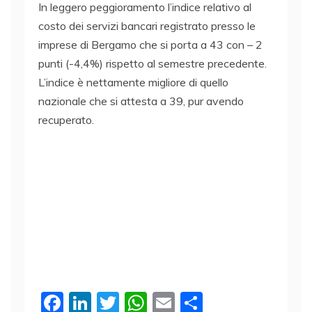
In leggero peggioramento l’indice relativo al
costo dei servizi bancari registrato presso le
imprese di Bergamo che si porta a 43 con – 2
punti (-4,4%) rispetto al semestre precedente.
L’indice è nettamente migliore di quello
nazionale che si attesta a 39, pur avendo
recuperato.
F
Li
T
W
E
C