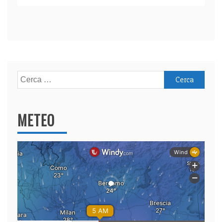
Ricerca
per:
METEO