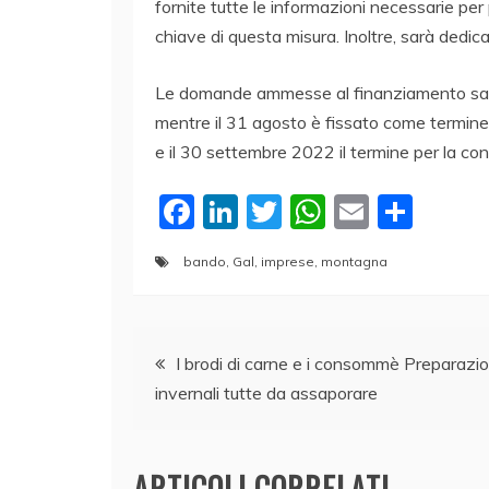
fornite tutte le informazioni necessarie per
chiave di questa misura. Inoltre, sarà dedi
Le domande ammesse al finanziamento sarann
mentre il 31 agosto è fissato come termine 
e il 30 settembre 2022 il termine per la co
F
Li
T
W
E
C
a
n
w
h
m
o
bando
,
Gal
,
imprese
,
montagna
c
k
itt
at
ai
n
e
e
er
s
l
di
Navigazione
b
dI
A
vi
I brodi di carne e i consommè Preparazio
o
n
p
di
invernali tutte da assaporare
articoli
o
p
k
ARTICOLI CORRELATI