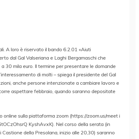
li. A loro è riservato il bando 6.2.01 «Aiuti
perto dal Gal Valseriana e Laghi Bergamaschi che
 a 30 mila euro. Il termine per presentare le domande
’interessamento di molti – spiega il presidente del Gal
mazioni, anche persone intenzionate a cambiare lavoro e
ccorre aspettare febbraio, quando saranno depositate
ro online sulla piattaforma zoom (https://zoom.us/meet i
BjV96tOCzOhsrQ KyshAvxK). Nel corso della serata (in
i Castione della Presolana, inizio alle 20,30) saranno