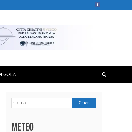
DI GOLA
Ricerca
per:
METEO