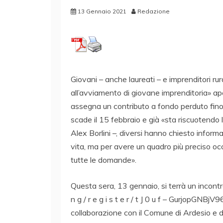
13 Gennaio 2021
Redazione
Giovani – anche laureati – e imprenditori rura
all’avviamento di giovane imprenditoria» a
assegna un contributo a fondo perduto fino
scade il 15 febbraio e già «sta riscuotendo l
Alex Borlini –, diversi hanno chiesto infor
vita, ma per avere un quadro più preciso o
tutte le domande».
Questa sera, 13 gennaio, si terrà un incont
n g / r e g i s t e r / t J 0 u f – GurjopGN
collaborazione con il Comune di Ardesio e d