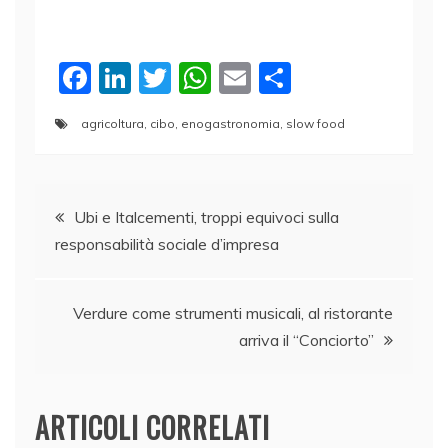
F
Li
T
W
E
C
a
n
w
h
m
o
agricoltura
,
cibo
,
enogastronomia
,
slow food
c
k
itt
at
ai
n
e
e
er
s
l
di
Navigazione
b
dI
A
vi
Ubi e Italcementi, troppi equivoci sulla
o
n
p
di
responsabilità sociale d’impresa
articoli
o
p
k
Verdure come strumenti musicali, al ristorante
arriva il “Conciorto”
ARTICOLI CORRELATI