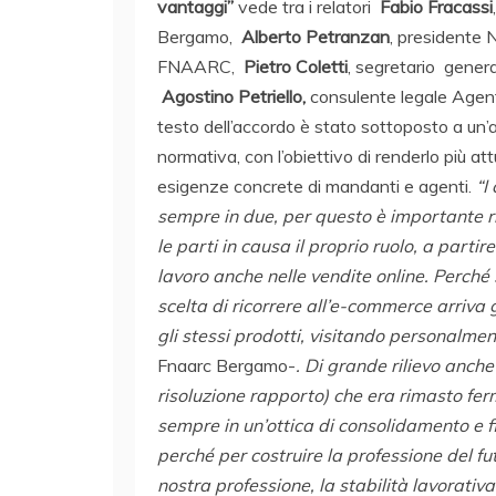
vantaggi”
vede tra i relatori
Fabio Fracassi
Bergamo,
Alberto Petranzan
, presidente 
FNAARC,
Pietro Coletti
, segretario gene
Agostino Petriello,
consulente legale Agen
testo dell’accordo è stato sottoposto a un’
normativa, con l’obiettivo di renderlo più at
esigenze concrete di mandanti e agenti.
“I
sempre in due, per questo è importante 
le parti in causa il proprio ruolo, a part
lavoro anche nelle vendite online. Perché
scelta di ricorrere all’e-commerce arriv
gli stessi prodotti, visitando personalment
Fnaarc Bergamo-
. Di grande rilievo anch
risoluzione rapporto) che era rimasto ferm
sempre in un’ottica di consolidamento e fi
perché per costruire la professione del fu
nostra professione, la stabilità lavorativ