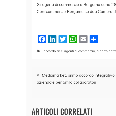
Gli agenti di commercio a Bergamo sono 2
Confcommercio Bergamo su dati Camera di
F
Li
T
W
E
C
a
n
w
h
m
o
accordo aec
,
agenti di commercio
,
alberto pet
c
k
itt
at
ai
n
e
e
er
s
l
di
Navigazione
b
dI
A
vi
Mediamarket, primo accordo integrativo
o
n
p
di
aziendale per 5mila collaboratori
articoli
o
p
k
ARTICOLI CORRELATI