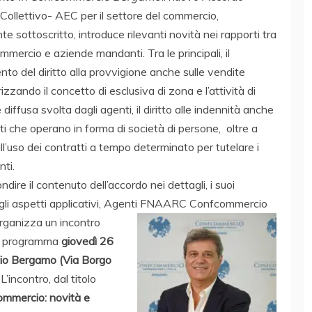
ollettivo- AEC per il settore del commercio,
e sottoscritto, introduce rilevanti novità nei rapporti tra
mmercio e aziende mandanti. Tra le principali, il
nto del diritto alla provvigione anche sulle vendite
rizzando il concetto di esclusiva di zona e l’attività di
iffusa svolta dagli agenti, il diritto alle indennità anche
nti che operano in forma di società di persone, oltre a
all’uso dei contratti a tempo determinato per tutelare i
nti.
dire il contenuto dell’accordo nei dettagli, i suoi
gli aspetti applicativi, Agenti FNAARC Confcommercio
rganizza un incontro
in programma
giovedì 26
cio Bergamo (Via Borgo
L’incontro, dal titolo
ommercio: novità e