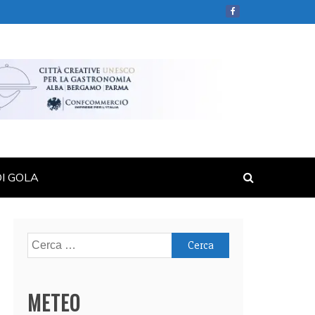
DI GOLA
Ricerca
per:
METEO