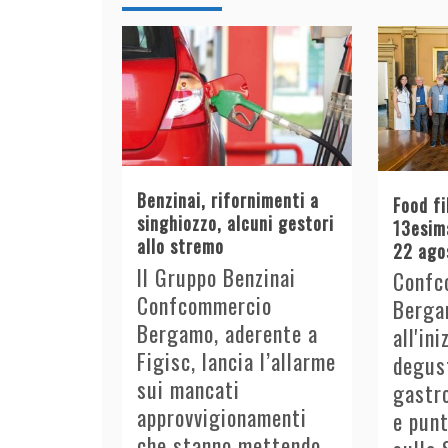
Benzinai, rifornimenti a
Food fi
singhiozzo, alcuni gestori
13esima
allo stremo
22 ago
Il Gruppo Benzinai
Confc
Confcommercio
Berga
Bergamo, aderente a
all'in
Figisc, lancia l’allarme
degust
sui mancati
gastro
approvvigionamenti
e punt
che stanno mettendo