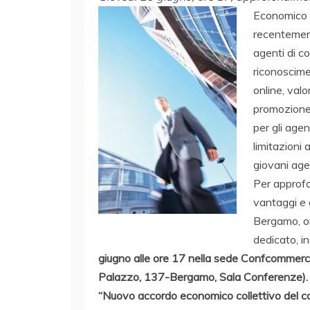
Economico C
recentement
agenti di co
riconoscime
online, valo
promozione d
per gli age
limitazioni 
giovani age
Per approfon
vantaggi e 
Bergamo, o
dedicato, 
giugno alle ore 17 nella sede Confcommer
Palazzo, 137-Bergamo, Sala Conferenze).
“Nuovo accordo economico collettivo del c