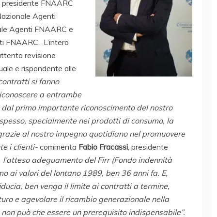
, presidente FNAARC
Nazionale Agenti
rale Agenti FNAARC e
ti FNAARC. L’intero
attenta revisione
tuale e rispondente alle
 contratti si fanno
riconoscere a entrambe
ire dal primo importante riconoscimento del nostro
 spesso, specialmente nei prodotti di consumo, la
a grazie al nostro impegno quotidiano nel promuovere
e i clienti-
commenta
Fabio Fracassi
, presidente
e l’atteso adeguamento del Firr (Fondo indennità
o ai valori del lontano 1989, ben 36 anni fa. E,
ducia, ben venga il limite ai contratti a termine,
turo e agevolare il ricambio generazionale nella
a non può che essere un prerequisito indispensabile”.