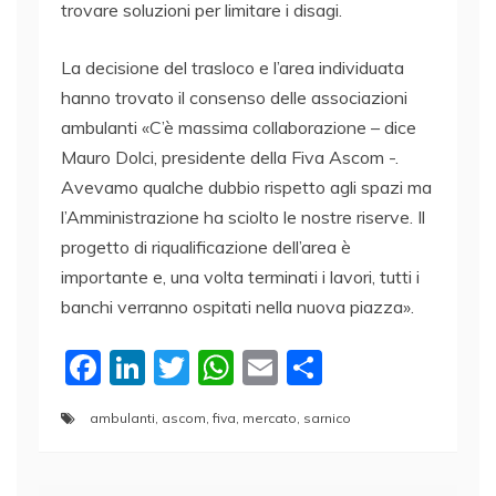
trovare soluzioni per limitare i disagi.
La decisione del trasloco e l’area individuata
hanno trovato il consenso delle associazioni
ambulanti «C’è massima collaborazione – dice
Mauro Dolci, presidente della Fiva Ascom -.
Avevamo qualche dubbio rispetto agli spazi ma
l’Amministrazione ha sciolto le nostre riserve. Il
progetto di riqualificazione dell’area è
importante e, una volta terminati i lavori, tutti i
banchi verranno ospitati nella nuova piazza».
F
Li
T
W
E
C
a
n
w
h
m
o
ambulanti
,
ascom
,
fiva
,
mercato
,
sarnico
c
k
itt
at
ai
n
e
e
er
s
l
di