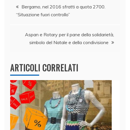
Navigazione
b
dI
A
vi
Bergamo, nel 2016 sfratti a quota 2700.
o
n
p
di
“Situazione fuori controllo”
articoli
o
p
k
Aspan e Rotary per il pane della solidarietà,
simbolo del Natale e della condivisione
ARTICOLI CORRELATI