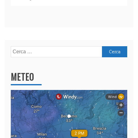
Ricerca
per:
METEO