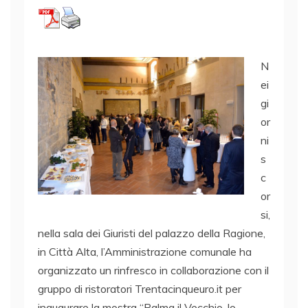
N
ei
gi
or
ni
s
c
or
si,
nella sala dei Giuristi del palazzo della Ragione,
in Città Alta, l’Amministrazione comunale ha
organizzato un rinfresco in collaborazione con il
gruppo di ristoratori Trentacinqueuro.it per
inaugurare la mostra “Palma il Vecchio, lo