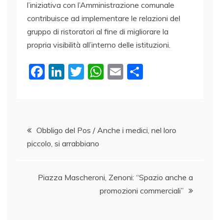
l’iniziativa con l’Amministrazione comunale
contribuisce ad implementare le relazioni del
gruppo di ristoratori al fine di migliorare la
propria visibilità all’interno delle istituzioni.
F
Li
T
W
E
C
a
n
w
h
m
o
c
k
itt
at
ai
n
e
e
er
s
l
di
Navigazione
b
dI
A
vi
Obbligo del Pos / Anche i medici, nel loro
piccolo, si arrabbiano
o
n
p
di
articoli
o
p
k
Piazza Mascheroni, Zenoni: “Spazio anche a
promozioni commerciali”