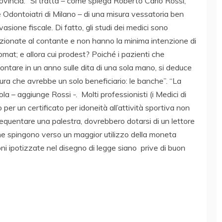
vincia. “Si tratta – come spiega Roberto Carlo Rossi,
e Odontoiatri di Milano – di una misura vessatoria ben
vasione fiscale. Di fatto, gli studi dei medici sono
zionate al contante e non hanno la minima intenzione di
omat; e allora cui prodest? Poiché i pazienti che
ontare in un anno sulle dita di una sola mano, si deduce
ura che avrebbe un solo beneficiario: le banche”. “La
ola – aggiunge Rossi -. Molti professionisti (i Medici di
er un certificato per idoneità all’attività sportiva non
equentare una palestra, dovrebbero dotarsi di un lettore
 che spingono verso un maggior utilizzo della moneta
ni ipotizzate nel disegno di legge siano prive di buon