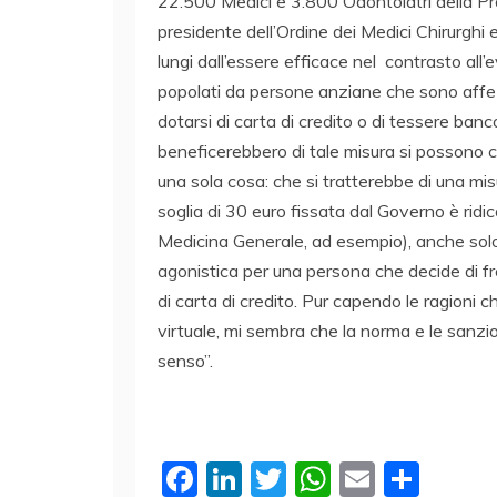
22.500 Medici e 3.800 Odontoiatri della Pro
presidente dell’Ordine dei Medici Chirurghi 
lungi dall’essere efficace nel contrasto all’e
popolati da persone anziane che sono affe
dotarsi di carta di credito o di tessere banc
beneficerebbero di tale misura si possono c
una sola cosa: che si tratterebbe di una mis
soglia di 30 euro fissata dal Governo è ridic
Medicina Generale, ad esempio), anche solo p
agonistica per una persona che decide di fr
di carta di credito. Pur capendo le ragioni
virtuale, mi sembra che la norma e le sanzio
senso”.
F
Li
T
W
E
C