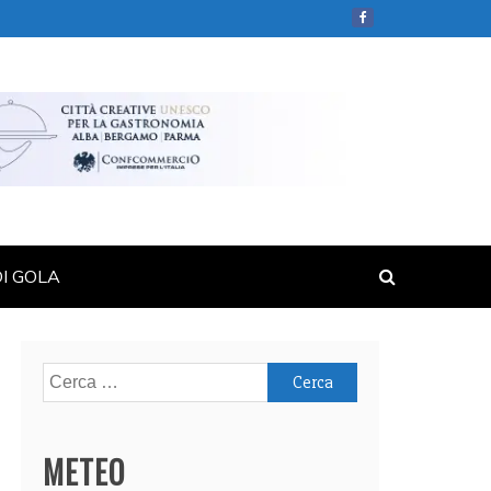
DI GOLA
Ricerca
per:
METEO