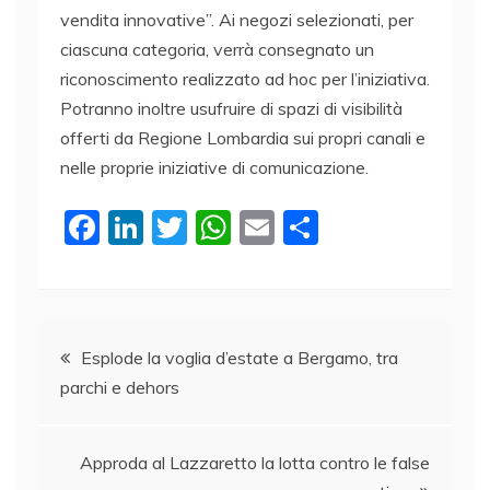
vendita innovative”. Ai negozi selezionati, per
ciascuna categoria, verrà consegnato un
riconoscimento realizzato ad hoc per l’iniziativa.
Potranno inoltre usufruire di spazi di visibilità
offerti da Regione Lombardia sui propri canali e
nelle proprie iniziative di comunicazione.
F
Li
T
W
E
C
a
n
w
h
m
o
c
k
itt
at
ai
n
e
e
er
s
l
di
Navigazione
b
dI
A
vi
Esplode la voglia d’estate a Bergamo, tra
parchi e dehors
o
n
p
di
articoli
o
p
k
Approda al Lazzaretto la lotta contro le false