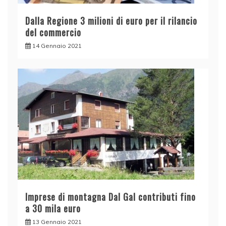
i
Dalla Regione 3 milioni di euro per il rilancio
,
del commercio
p
14 Gennaio 2021
o
t
e
n
z
i
a
n
d
o
l
Imprese di montagna Dal Gal contributi fino
e
a 30 mila euro
i
13 Gennaio 2021