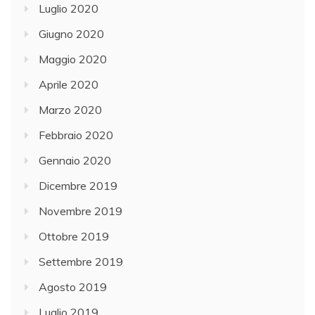
Luglio 2020
t
Giugno 2020
r
i
Maggio 2020
e
Aprile 2020
n
Marzo 2020
n
i
Febbraio 2020
o
Gennaio 2020
2
Dicembre 2019
0
1
Novembre 2019
9
Ottobre 2019
-
Settembre 2019
2
0
Agosto 2019
2
Luglio 2019