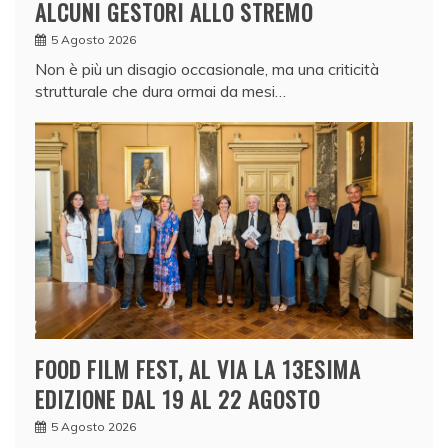
ALCUNI GESTORI ALLO STREMO
d
i
5 Agosto 2026
l
Non è più un disagio occasionale, ma una criticità
strutturale che dura ormai da mesi…
i
n
e
a
.
L
o
p
r
e
v
FOOD FILM FEST, AL VIA LA 13ESIMA
e
EDIZIONE DAL 19 AL 22 AGOSTO
d
5 Agosto 2026
e