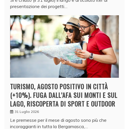
v
presentazione dei progetti…
a
t
a
o
g
g
i
d
a
l
TURISMO, AGOSTO POSITIVO IN CITTÀ
l
(+10%). FUGA DALL’AFA SUI MONTI E SUL
a
LAGO, RISCOPERTA DI SPORT E OUTDOOR
G
i
31 Luglio 2026
u
Le premesse per il mese di agosto sono più che
incoraggianti in tutta la Bergamasca,…
n