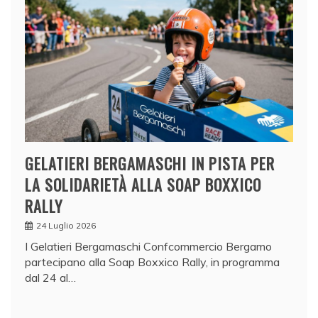
o
p
o
s
t
a
d
e
l
GELATIERI BERGAMASCHI IN PISTA PER
l
LA SOLIDARIETÀ ALLA SOAP BOXXICO
’
RALLY
a
24 Luglio 2026
s
I Gelatieri Bergamaschi Confcommercio Bergamo
s
partecipano alla Soap Boxxico Rally, in programma
e
dal 24 al…
s
s