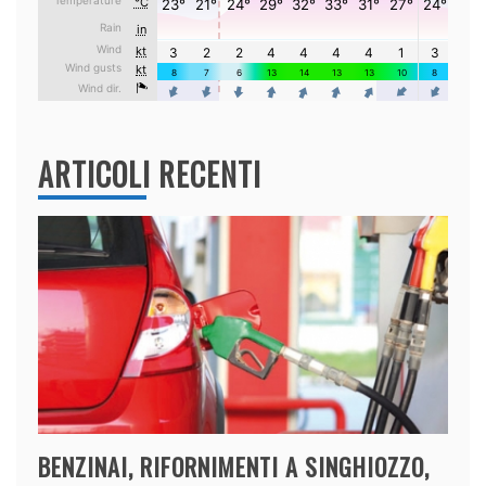
g
a
z
i
o
n
ARTICOLI RECENTI
e
t
u
r
i
s
t
i
c
a
BENZINAI, RIFORNIMENTI A SINGHIOZZO,
e