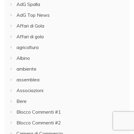
i
AdG Spalla
t
AdG Top News
e
r
Affari di Gola
r
Affari di gola
i
agricoltura
t
o
Albino
r
ambiente
i
assemblea
d
e
Associazioni
i
Bere
C
Blocco Commenti #1
o
m
Blocco Commenti #2
u
Camera di Commercio