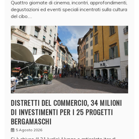
Quattro giornate di cinema, incontri, approfondimenti,
u
degustazioni ed eventi speciali incentrati sulla cultura
n
del cibo.…
a
d
e
l
i
b
e
r
a
a
DISTRETTI DEL COMMERCIO, 34 MILIONI
p
DI INVESTIMENTI PER I 25 PROGETTI
p
BERGAMASCHI
r
5 Agosto 2026
o
Si è chiuso (il 31 luglio) il lungo e articolato iter di