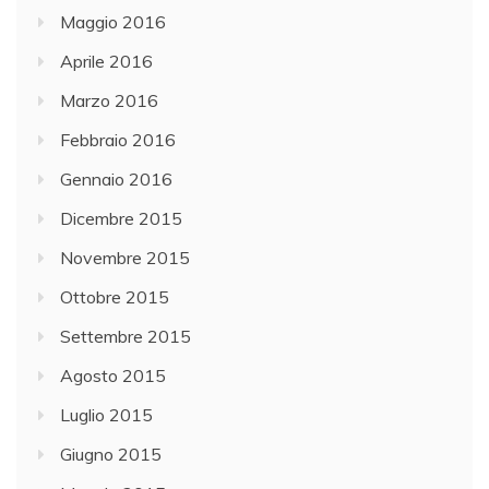
b
Maggio 2016
a
Aprile 2016
c
Marzo 2016
i
n
Febbraio 2016
o
Gennaio 2016
l
Dicembre 2015
a
c
Novembre 2015
u
Ottobre 2015
a
Settembre 2015
l
e
Agosto 2015
(
Luglio 2015
L
Giugno 2015
a
g