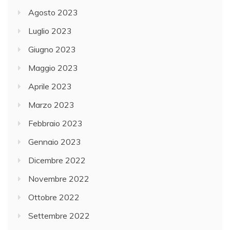
a
Agosto 2023
u
Luglio 2023
d
Giugno 2023
i
a
Maggio 2023
M
Aprile 2023
a
Marzo 2023
r
i
Febbraio 2023
a
Gennaio 2023
T
Dicembre 2022
e
r
Novembre 2022
s
Ottobre 2022
a
Settembre 2022
r