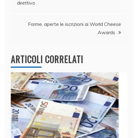
o
n
p
di
direttivo
z
articoli
o
p
a
k
r
Forme, aperte le iscrizioni ai World Cheese
e
Awards
i
l
a
ARTICOLI CORRELATI
g
h
i
l
o
m
b
a
r
d