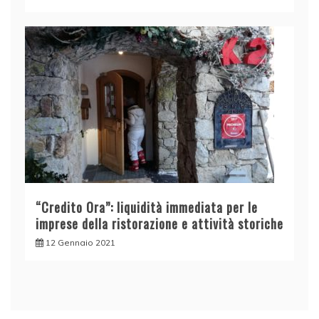
n
f
r
a
s
t
r
u
t
t
u
“Credito Ora”: liquidità immediata per le
r
imprese della ristorazione e attività storiche
e
12 Gennaio 2021
,
l
a
p