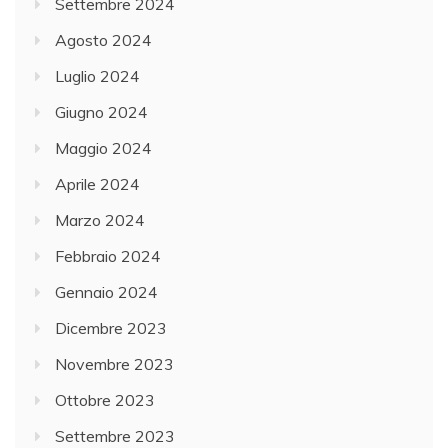
Settembre 2024
l
i
Agosto 2024
t
Luglio 2024
à
Giugno 2024
s
o
Maggio 2024
s
Aprile 2024
t
Marzo 2024
e
n
Febbraio 2024
i
Gennaio 2024
b
Dicembre 2023
i
l
Novembre 2023
e
Ottobre 2023
C
Settembre 2023
l