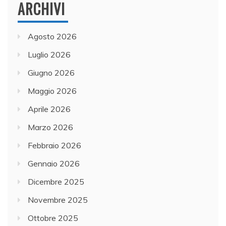
ARCHIVI
o
r
e
Agosto 2026
a
Luglio 2026
I
Giugno 2026
n
f
Maggio 2026
r
Aprile 2026
a
Marzo 2026
s
t
Febbraio 2026
r
Gennaio 2026
u
Dicembre 2025
t
t
Novembre 2025
u
Ottobre 2025
r