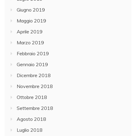
1
Giugno 2019
.
S
Maggio 2019
i
Aprile 2019
t
Marzo 2019
r
a
Febbraio 2019
t
Gennaio 2019
t
Dicembre 2018
a
d
Novembre 2018
i
Ottobre 2018
s
Settembre 2018
t
a
Agosto 2018
n
Luglio 2018
z