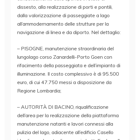
dissesto, alla realizzazione di porti e pontili,
dalla valorizzazione di passeggiate a lago
all’ammodernamento delle strutture per la
navigazione di linea e da diporto. Nel dettaglio:
C
– PISOGNE, manutenzione straordinaria del
o
lungolago corso Zanardelli-Porto Goen con
n
rifacimento della passeggiata e dell’impianto di
d
illuminazione. Il costo complessivo è di 95.500
i
euro, di cui 47.750 messi a disposizione da
v
Regione Lombardia;
i
d
– AUTORITÀ DI BACINO, riqualificazione
i
dell’area per la realizzazione della piattaforma
q
manutenzione natanti e lavori connessi alla
u
pulizia del lago, adiacente all’edificio Casello
e