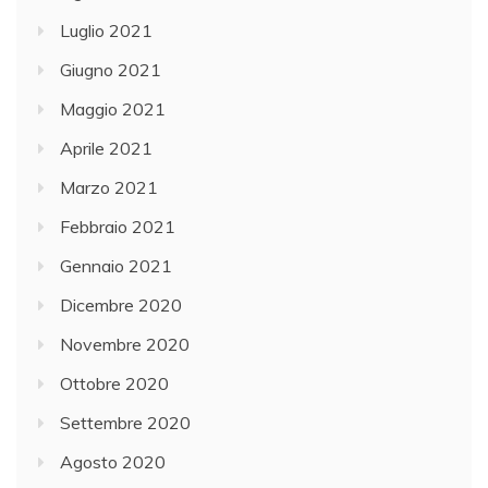
e
Luglio 2021
t
Giugno 2021
a
t
Maggio 2021
i
Aprile 2021
n
Marzo 2021
e
l
Febbraio 2021
l
Gennaio 2021
’
Dicembre 2020
a
r
Novembre 2020
c
Ottobre 2020
o
Settembre 2020
d
e
Agosto 2020
l