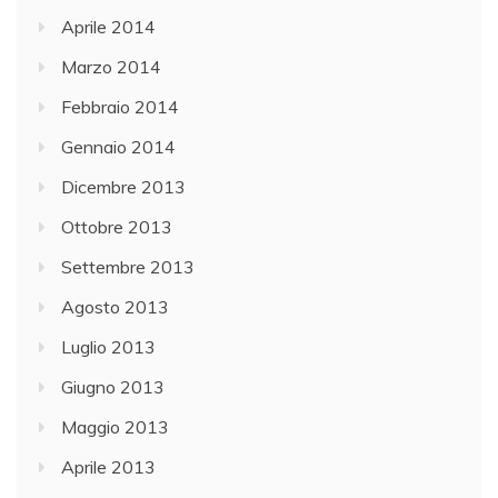
a
Aprile 2014
g
Marzo 2014
g
i
Febbraio 2014
o
Gennaio 2014
r
Dicembre 2013
e
,
Ottobre 2013
L
Settembre 2013
a
Agosto 2013
r
i
Luglio 2013
o
Giugno 2013
e
Maggio 2013
C
e
Aprile 2013
r