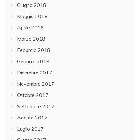
Giugno 2018
i
a
Maggio 2018
m
Aprile 2018
e
Marzo 2018
n
t
Febbraio 2018
i
Gennaio 2018
c
Dicembre 2017
o
n
Novembre 2017
b
Ottobre 2017
e
Settembre 2017
n
e
Agosto 2017
f
Luglio 2017
i