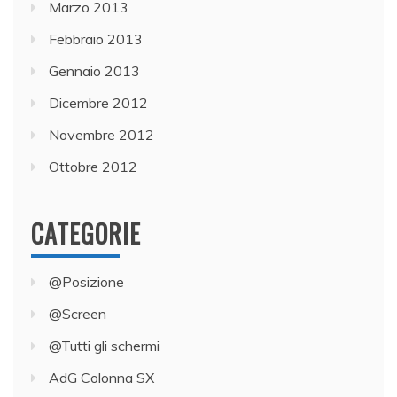
Marzo 2013
e
Febbraio 2013
s
i
Gennaio 2013
o
Dicembre 2012
)
Novembre 2012
e
d
Ottobre 2012
e
s
CATEGORIE
t
i
n
@Posizione
a
@Screen
t
@Tutti gli schermi
i
a
AdG Colonna SX