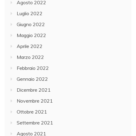
a
Agosto 2022
n
Luglio 2022
n
Giugno 2022
o
a
Maggio 2022
v
Aprile 2022
v
Marzo 2022
i
a
Febbraio 2022
t
Gennaio 2022
i
Dicembre 2021
e
c
Novembre 2021
o
Ottobre 2021
m
Settembre 2021
p
l
Agosto 2021