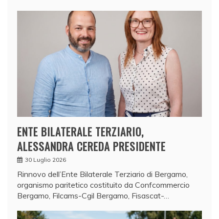
t
a
r
e
g
i
o
n
a
l
ENTE BILATERALE TERZIARIO,
e
ALESSANDRA CEREDA PRESIDENTE
,
30 Luglio 2026
s
Rinnovo dell’Ente Bilaterale Terziario di Bergamo,
u
organismo paritetico costituito da Confcommercio
p
Bergamo, Filcams-Cgil Bergamo, Fisascat-…
r