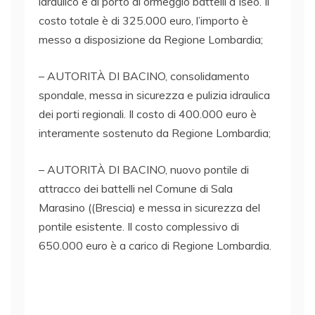
idraulico e al porto di ormeggio battelli a Iseo. Il
s
costo totale è di 325.000 euro, l’importo è
t
messo a disposizione da Regione Lombardia;
a
p
– AUTORITÀ DI BACINO, consolidamento
a
spondale, messa in sicurezza e pulizia idraulica
g
dei porti regionali. Il costo di 400.000 euro è
i
interamente sostenuto da Regione Lombardia;
U
n
– AUTORITÀ DI BACINO, nuovo pontile di
o
attracco dei battelli nel Comune di Sala
s
Marasino ((Brescia) e messa in sicurezza del
t
pontile esistente. Il costo complessivo di
a
650.000 euro è a carico di Regione Lombardia.
n
z
i
a