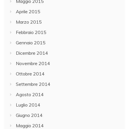
Maggio 2015
h
Aprile 2015
i
Marzo 2015
d
i
Febbraio 2015
G
Gennaio 2015
a
Dicembre 2014
r
d
Novembre 2014
a
Ottobre 2014
,
Settembre 2014
I
s
Agosto 2014
e
Luglio 2014
o
Giugno 2014
,
M
Maggio 2014