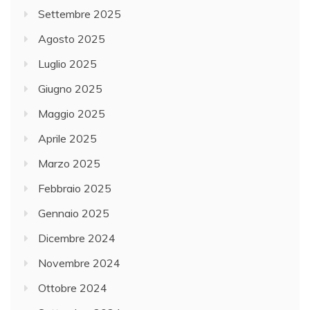
Settembre 2025
e
,
Agosto 2025
T
Luglio 2025
r
Giugno 2025
a
s
Maggio 2025
p
Aprile 2025
o
Marzo 2025
r
t
Febbraio 2025
i
Gennaio 2025
e
Dicembre 2024
M
o
Novembre 2024
b
Ottobre 2024
i