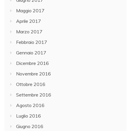
Giugno 2017
c
i
Maggio 2017
a
Aprile 2017
r
Marzo 2017
i
l
Febbraio 2017
e
Gennaio 2017
A
Dicembre 2016
u
t
Novembre 2016
o
Ottobre 2016
r
Settembre 2016
i
t
Agosto 2016
à
Luglio 2016
d
Giugno 2016
i