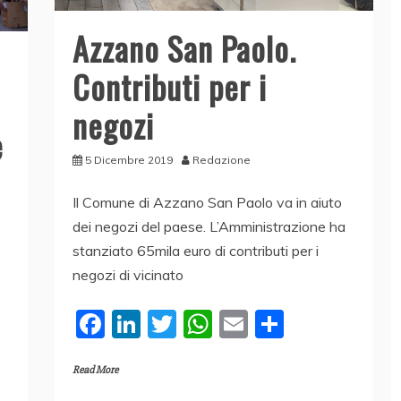
Azzano San Paolo.
Contributi per i
negozi
e
5 Dicembre 2019
Redazione
Il Comune di Azzano San Paolo va in aiuto
dei negozi del paese. L’Amministrazione ha
stanziato 65mila euro di contributi per i
negozi di vicinato
F
Li
T
W
E
C
a
n
w
h
m
o
Read More
c
k
itt
at
ai
n