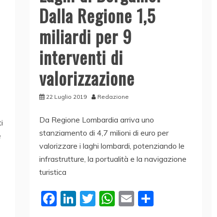
Dalla Regione 1,5
miliardi per 9
interventi di
valorizzazione
22 Luglio 2019
Redazione
Da Regione Lombardia arriva uno
i
stanziamento di 4,7 milioni di euro per
e
valorizzare i laghi lombardi, potenziando le
infrastrutture, la portualità e la navigazione
turistica
F
Li
T
W
E
C
a
n
w
h
m
o