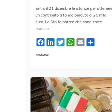
Entro il 21 dicembre le istanze per ottener
un contributo a fondo perduto di 25 mila
euro. La Silb fa notare che sono state
escluse
F
Li
T
W
E
C
a
n
w
h
m
o
Read More
c
k
itt
at
ai
n
e
e
er
s
l
di
b
dI
A
vi
o
n
p
di
o
p
k