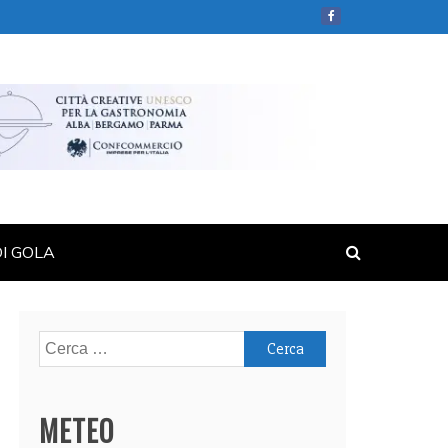
DI GOLA
Ricerca
per:
METEO