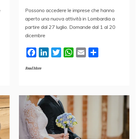
Possono accedere le imprese che hanno
e
aperto una nuova attività in Lombardia a
partire dal 27 luglio. Domande dal 1 al 20
dicembre
F
Li
T
W
E
C
a
n
w
h
m
o
Read More
c
k
itt
at
ai
n
e
e
er
s
l
di
b
dI
A
vi
o
n
p
di
o
p
k