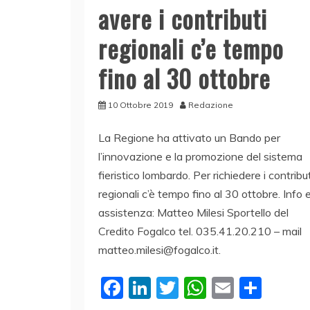
avere i contributi
regionali c’e tempo
fino al 30 ottobre
10 Ottobre 2019
Redazione
La Regione ha attivato un Bando per
l’innovazione e la promozione del sistema
fieristico lombardo. Per richiedere i contribut
regionali c’è tempo fino al 30 ottobre. Info 
assistenza: Matteo Milesi Sportello del
Credito Fogalco tel. 035.41.20.210 – mail
matteo.milesi@fogalco.it.
F
Li
T
W
E
C
a
n
w
h
m
o