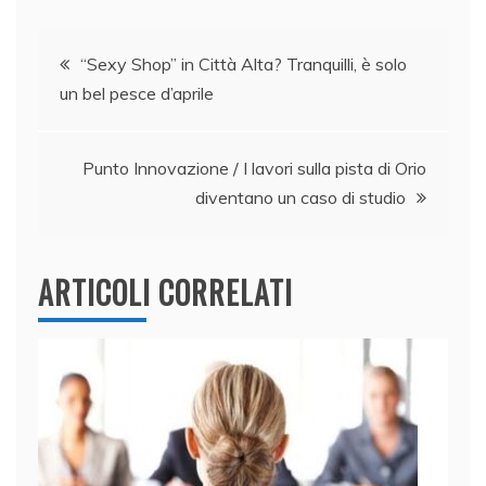
e
e
er
s
l
di
Navigazione
b
dI
A
vi
“Sexy Shop” in Città Alta? Tranquilli, è solo
o
n
p
di
un bel pesce d’aprile
articoli
o
p
k
Punto Innovazione / I lavori sulla pista di Orio
diventano un caso di studio
ARTICOLI CORRELATI