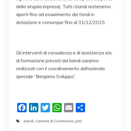
della singola impresa). Tutti i bandi resteranno
aperti fino ad esaurimento dei fondi in
dotazione e comunque fino al 31/12/2015.
Gli interventi di consulenza e di assistenza e/o
di formazione previsti dai bandi saranno
realizzati con il coordinamento dell’azienda
speciale “Bergamo Sviluppo”.
F
Li
T
W
E
C
a
n
w
h
m
o
bandi
,
Camera di Commercio
,
pmi
c
k
itt
at
ai
n