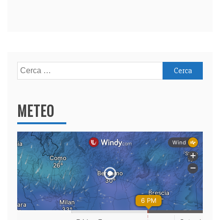
Ricerca
per:
METEO