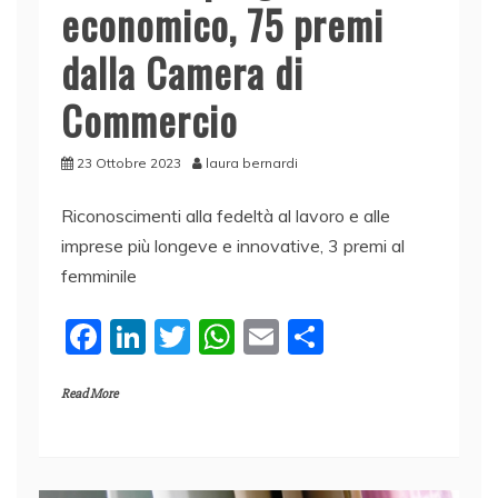
economico, 75 premi
dalla Camera di
Commercio
23 Ottobre 2023
laura bernardi
Riconoscimenti alla fedeltà al lavoro e alle
imprese più longeve e innovative, 3 premi al
femminile
F
Li
T
W
E
C
a
n
w
h
m
o
Read More
c
k
itt
at
ai
n
e
e
er
s
l
di
b
dI
A
vi