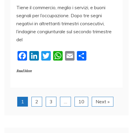
Tiene il commercio, meglio i servizi, e buoni
segnali per l’occupazione. Dopo tre segni
negativi in altrettanti trimestri consecutivi,
l’indagine congiunturale sul secondo trimestre
del
F
Li
T
W
E
C
a
n
w
h
m
o
Read More
c
k
itt
at
ai
n
e
e
er
s
l
di
b
dI
A
vi
o
n
p
di
1
2
3
…
10
Next »
o
p
k