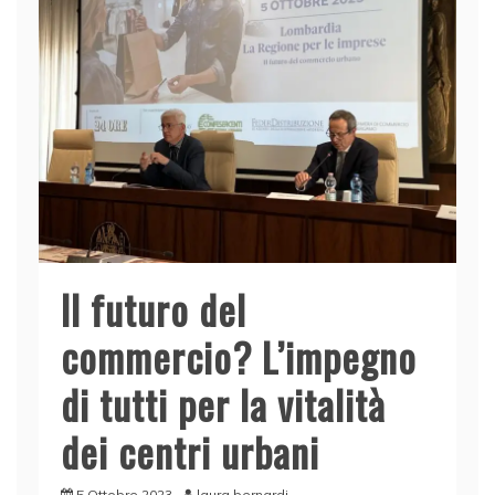
o
p
k
Il futuro del
commercio? L’impegno
di tutti per la vitalità
dei centri urbani
5 Ottobre 2023
laura bernardi