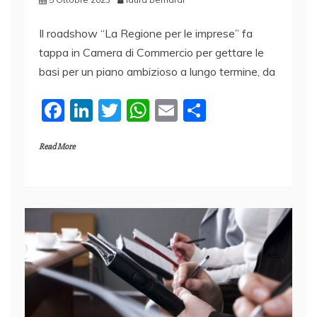
Il roadshow “La Regione per le imprese” fa
tappa in Camera di Commercio per gettare le
basi per un piano ambizioso a lungo termine, da
F
Li
T
W
E
C
a
n
w
h
m
o
Read More
c
k
itt
at
ai
n
e
e
er
s
l
di
b
dI
A
vi
o
n
p
di
o
p
k