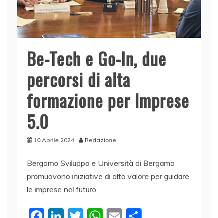
Be-Tech e Go-In, due
percorsi di alta
formazione per Imprese
5.0
10 Aprile 2024
Redazione
Bergamo Sviluppo e Università di Bergamo
promuovono iniziative di alto valore per guidare
le imprese nel futuro
F
Li
T
W
E
C