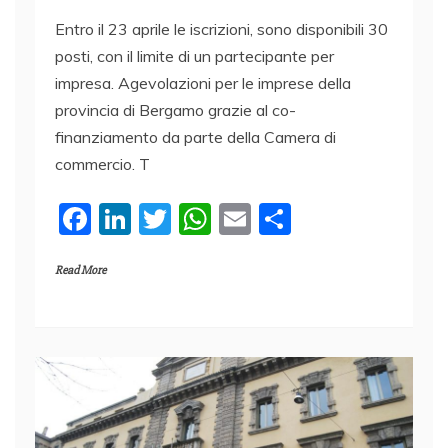
Entro il 23 aprile le iscrizioni, sono disponibili 30
posti, con il limite di un partecipante per
impresa. Agevolazioni per le imprese della
provincia di Bergamo grazie al co-
finanziamento da parte della Camera di
commercio. T
F
Li
T
W
E
C
a
n
w
h
m
o
Read More
c
k
itt
at
ai
n
e
e
er
s
l
di
b
dI
A
vi
o
n
p
di
o
p
k