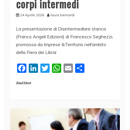
corpi intermedi
24 Aprile 2026
laura bernardi
La presentazione di Disintermediare stanca
(Franco Angeli Edizioni) di Francesco Seghezzi,
promossa da Imprese &Territorio nell’ambito
della Fiera dei Librai
F
Li
T
W
E
C
a
n
w
h
m
o
Read More
c
k
itt
at
ai
n
e
e
er
s
l
di
b
dI
A
vi
o
n
p
di
o
p