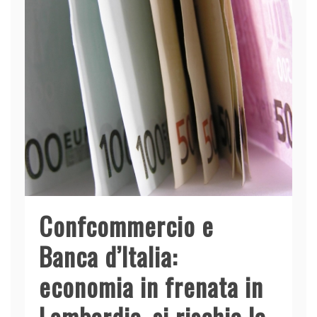
o
n
p
di
o
p
k
Confcommercio e
Banca d’Italia:
economia in frenata in
Lombardia, si rischia la