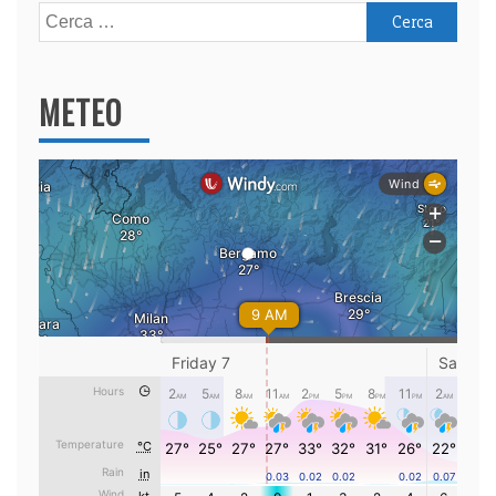
Ricerca
per:
METEO