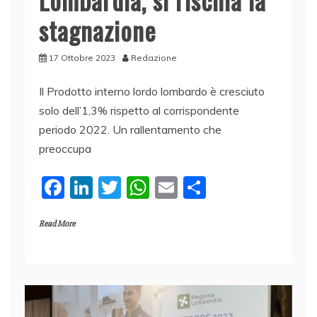
stagnazione
17 Ottobre 2023
Redazione
Il Prodotto interno lordo lombardo è cresciuto
solo dell’1,3% rispetto al corrispondente
periodo 2022. Un rallentamento che
preoccupa
F
Li
T
W
E
C
a
n
w
h
m
o
Read More
c
k
itt
at
ai
n
e
e
er
s
l
di
b
dI
A
vi
o
n
p
di