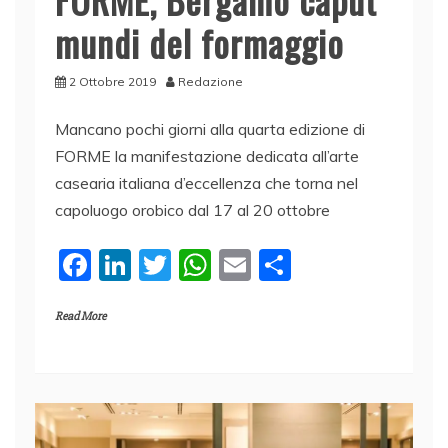
mundi del formaggio
2 Ottobre 2019
Redazione
Mancano pochi giorni alla quarta edizione di
FORME la manifestazione dedicata all’arte
casearia italiana d’eccellenza che torna nel
capoluogo orobico dal 17 al 20 ottobre
F
Li
T
W
E
C
a
n
w
h
m
o
Read More
c
k
itt
at
ai
n
e
e
er
s
l
di
b
dI
A
vi
o
n
p
di