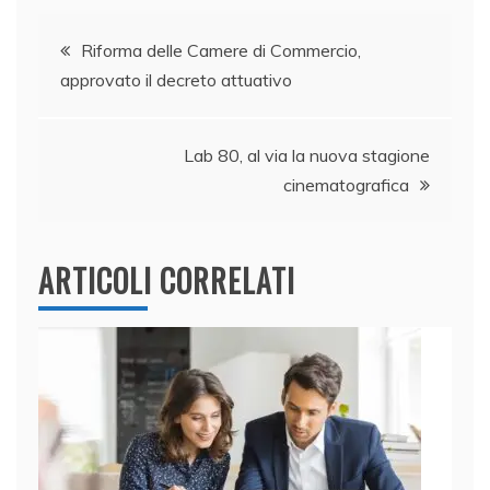
e
e
er
s
l
di
Navigazione
b
dI
A
vi
Riforma delle Camere di Commercio,
o
n
p
di
approvato il decreto attuativo
articoli
o
p
k
Lab 80, al via la nuova stagione
cinematografica
ARTICOLI CORRELATI