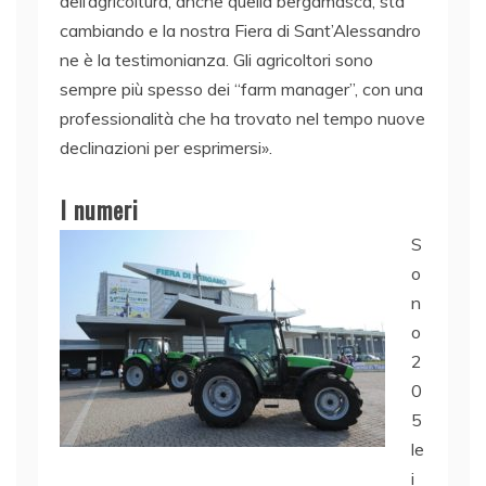
dell’agricoltura, anche quella bergamasca, sta
cambiando e la nostra Fiera di Sant’Alessandro
ne è la testimonianza. Gli agricoltori sono
sempre più spesso dei “farm manager”, con una
professionalità che ha trovato nel tempo nuove
declinazioni per esprimersi».
I numeri
S
o
n
o
2
0
5
le
i