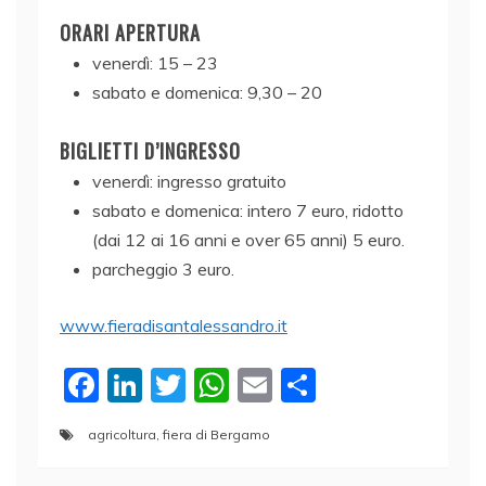
ORARI APERTURA
venerdì: 15 – 23
sabato e domenica: 9,30 – 20
BIGLIETTI D’INGRESSO
venerdì: ingresso gratuito
sabato e domenica: intero 7 euro, ridotto
(dai 12 ai 16 anni e over 65 anni) 5 euro.
parcheggio 3 euro.
www.fieradisantalessandro.it
F
Li
T
W
E
C
a
n
w
h
m
o
agricoltura
,
fiera di Bergamo
c
k
itt
at
ai
n