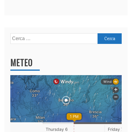
Ricerca
per:
METEO