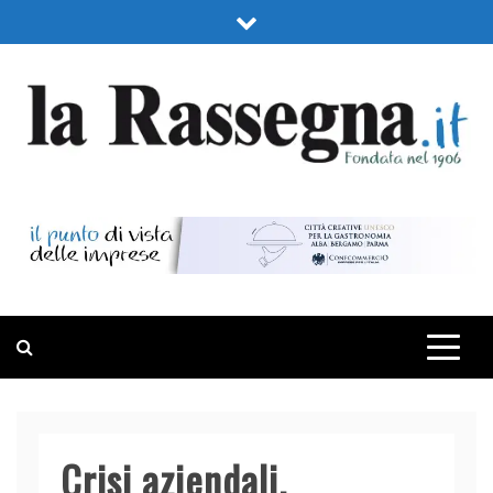
Skip
to
content
LA RASSEGNA
PORTALE DI ECONOMIA E FINANZA
Crisi aziendali.