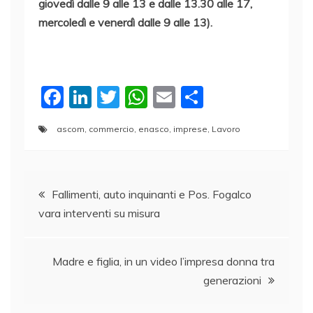
giovedì dalle 9 alle 13 e dalle 13.30 alle 17,
mercoledì e venerdì dalle 9 alle 13).
F
Li
T
W
E
C
a
n
w
h
m
o
ascom
,
commercio
,
enasco
,
imprese
,
Lavoro
c
k
itt
at
ai
n
e
e
er
s
l
di
Navigazione
b
dI
A
vi
Fallimenti, auto inquinanti e Pos. Fogalco
o
n
p
di
vara interventi su misura
articoli
o
p
k
Madre e figlia, in un video l’impresa donna tra
generazioni